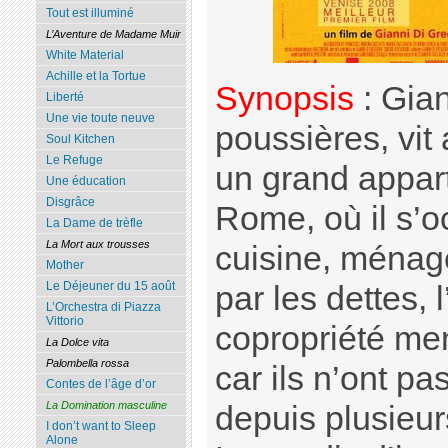
Tout est illuminé
L’Aventure de Madame Muir
White Material
Achille et la Tortue
Synopsis
: Gian
Liberté
Une vie toute neuve
poussières, vi
Soul Kitchen
Le Refuge
un grand appar
Une éducation
Disgrâce
Rome, où il s’o
La Dame de trèfle
La Mort aux trousses
cuisine, ménag
Mother
Le Déjeuner du 15 août
par les dettes,
L’Orchestra di Piazza
Vittorio
copropriété me
La Dolce vita
Palombella rossa
car ils n’ont p
Contes de l’âge d’or
La Domination masculine
depuis plusieu
I don’t want to Sleep
Alone