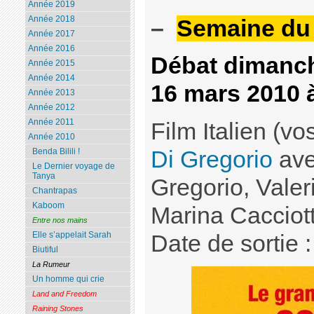
Année 2019
Année 2018
–
Semaine du 
Année 2017
Année 2016
Débat dimanch
Année 2015
Année 2014
16 mars 2010 
Année 2013
Année 2012
Année 2011
Film Italien (vo
Année 2010
Di Gregorio
ave
Benda Bilili !
Le Dernier voyage de
Tanya
Gregorio, Valer
Chantrapas
Kaboom
Marina Cacciott
Entre nos mains
Elle s’appelait Sarah
Date de sortie 
Biutiful
La Rumeur
Un homme qui crie
Land and Freedom
Raining Stones