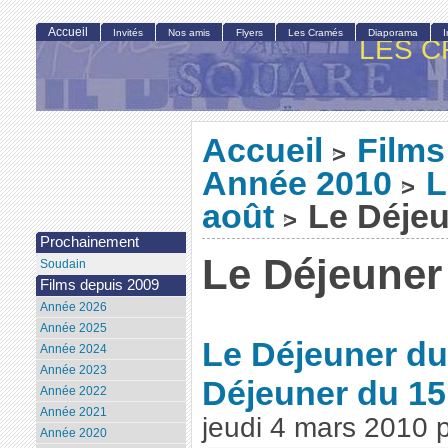
Accueil
Invités
Nos amis
Flyers
Les Cramés
Diaporama
LES C
Accueil
Films
>
Année 2010
L
>
août
Le Déjeu
>
Prochainement
Le Déjeuner
Soudain
Films depuis 2009
Année 2026
Année 2025
Le Déjeuner du
Année 2024
Année 2023
Déjeuner du 15
Année 2022
Année 2021
jeudi 4 mars 2010
Année 2020