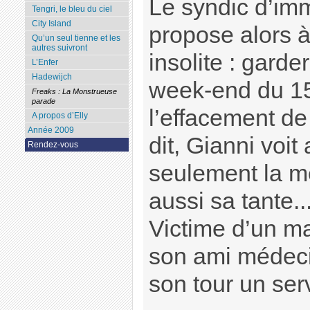
Le syndic d’im
Tengri, le bleu du ciel
City Island
propose alors 
Qu’un seul tienne et les
autres suivront
insolite : gard
L’Enfer
Hadewijch
week-end du 15
Freaks : La Monstrueuse
parade
l’effacement de 
A propos d’Elly
Année 2009
dit, Gianni voit
Rendez-vous
seulement la m
aussi sa tante..
Victime d’un ma
son ami médeci
son tour un serv