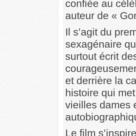
confiée au cél
auteur de « Go
Il s’agit du pre
sexagénaire qui
surtout écrit de
courageusement
et derrière la 
histoire qui me
vieilles dames e
autobiographiq
Le film s’inspire