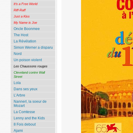
It’s a Free World
Riff-Raff
Just a Kiss
My Name is Joe
Oncle Boonmee
The Host
La Révélation
Simon Werner a disparu
Nord
Un poison violent
Les Chaussons rouges
Cleveland contre Wall
Street
Lola
Dans ses yeux
L’Arbre
Nannerl, la soeur de
Mozart
La Comtesse
Lenny and the Kids
8 Fois debout
Ajami