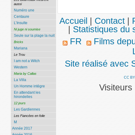
aussi
Numéro une
Centaure
Accueil
|
Contact
|
L’Insulte
|
Statistiques du s
Ni juge ni soumise
Seule sur la plage la nuit
FR
Films dep
Bricks
Mariana
Le Trou
Site réalisé avec 
I am not a Witch
Western
Maria by Callas
CC BY
La Villa
Visiteurs
Un Homme intègre
En attendant les
hirondelles
12 jours
Les Gardiennes
Les Fiancées en folie
M
Année 2017
Année 2016