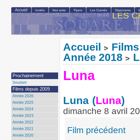
Accueil
Invités
Nos amis
Flyers
Les Cramés
Diaporama
LES C
Accueil
Films
>
Année 2018
L
>
Luna
Prochainement
Soudain
Films depuis 2009
Année 2026
Luna
(
Luna
)
Année 2025
dimanche 8 avril 2
Année 2024
Année 2023
Année 2022
Film précédent
Année 2021
Année 2020