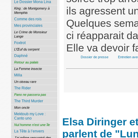
Le Dossier Mona Lina
ils agressent u
King : de Montgomery à
Memphis
Comme des rois
Quelques semain
Mes provinciales
ci réapparait d
Le Crime de Monsieur
Lange
Foxtrot
Elle va devoir f
L’Œuf du serpent
Daphné
Dossier de presse
Entretien ave
Retour au palais
La Femme insecte
Milla
Un oiseau rare
The Rider
Pano ne passera pas
The Third Murder
Mon oncle
Mektoub my Love :
Elsa Diringer e
Canto uno
Nul homme n’est une île
parlent de "Lu
La Tête à l’envers
J’ai même rencontré des