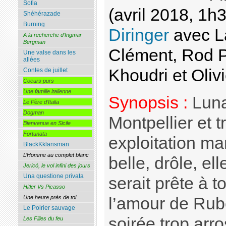
Sofia
(avril 2018, 1h
Shéhérazade
Burning
Diringer
avec La
A la recherche d’Ingmar
Bergman
Clément, Rod P
Une valse dans les
allées
Khoudri et Oliv
Contes de juillet
Coeurs purs
Une famille italienne
Synopsis :
Luna
Le Père d’Italia
Dogman
Montpellier et t
Bienvenue en Sicile
Fortunata
exploitation ma
BlackKklansman
L’Homme au complet blanc
belle, drôle, ell
Jericó, le vol infini des jours
Una questione privata
serait prête à t
Hitler Vs Picasso
l’amour de Rub
Une heure près de toi
Le Poirier sauvage
soirée trop arr
Les Filles du feu