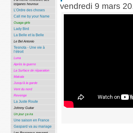
vendredi 9 mars 2
tziganes heureux
L’Ordre des choses
Call me by your Name
Ouaga girls
Lady Bird
La Belle et la Belle
Le Bel Antonio
Tesnota - Une vie à
l’étroit
Luna
Après la guerre
La Surface de réparation
Makala
Jusqu’à la garde
Vent du nord
Revenge
La Juste Route
Johnny Guitar
Un jour ça ira
Une saison en France
Gaspard va au mariage
Les Bourreaux meurent