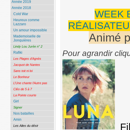
Année 2019
Année 2018
WEEK 
Cold War
Heureux comme
RÉALISATEURS
Lazzaro
Un amour impossible
Animé 
Mademoiselle de
Jonquières
Lindy Lou Jurée n° 2
Pour agrandir cliq
Rafiki
Les Plages d’Agnès
Jacquot de Nantes
Sans toit ni loi
Le Bonheur
L’Une chante l’Autre pas
Cléo de 5 à 7
La Pointe courte
Girl
Signer
Nos batailles
Amin
Fi
Les Ailes du désir