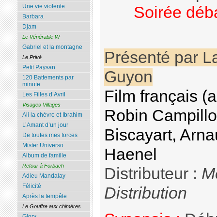
Une vie violente
Soirée déb
Barbara
Djam
Le Vénérable W
Gabriel et la montagne
Présenté par L
Le Privé
Petit Paysan
Guyon
120 Battements par
minute
Film français (
Les Filles d’Avril
Visages Villages
Robin Campillo
Ali la chèvre et Ibrahim
L’Amant d’un jour
Biscayart, Arna
De toutes mes forces
Mister Universo
Haenel
Album de famille
Retour à Forbach
Distributeur :
M
Adieu Mandalay
Félicité
Distribution
Après la tempête
Le Gouffre aux chimères
Glory