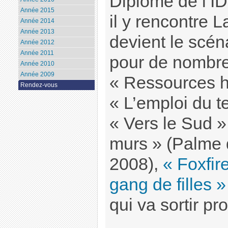
Diplômé de l’I
Année 2015
il y rencontre L
Année 2014
Année 2013
devient le scén
Année 2012
Année 2011
pour de nombreu
Année 2010
Année 2009
« Ressources h
Rendez-vous
« L’emploi du t
« Vers le Sud »
murs » (Palme 
2008),
« Foxfir
gang de filles »
qui va sortir p