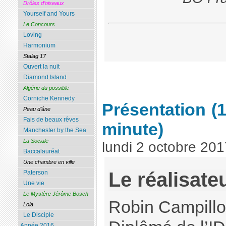
Drôles d’oiseaux
Yourself and Yours
Le Concours
Loving
Harmonium
Stalag 17
Ouvert la nuit
Diamond Island
Algérie du possible
Corniche Kennedy
Présentation
(
Peau d’âne
Fais de beaux rêves
minute)
Manchester by the Sea
La Sociale
lundi 2 octobre 201
Baccalauréat
Une chambre en ville
Le réalisate
Paterson
Une vie
Le Mystère Jérôme Bosch
Robin Campillo
Lola
Le Disciple
Année 2016