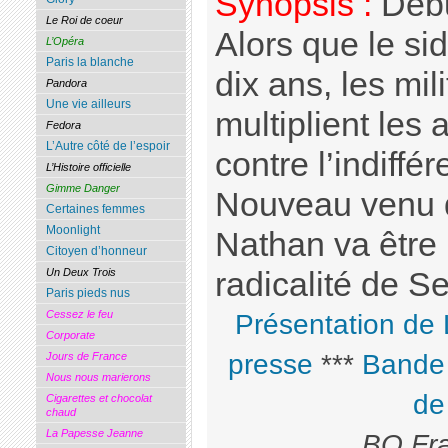
Synopsis :
Débu
Le Roi de coeur
Alors que le si
L’Opéra
Paris la blanche
dix ans, les mil
Pandora
Une vie ailleurs
multiplient les 
Fedora
L’Autre côté de l’espoir
contre l’indiffé
L’Histoire officielle
Gimme Danger
Nouveau venu d
Certaines femmes
Moonlight
Nathan va être 
Citoyen d’honneur
radicalité de S
Un Deux Trois
Paris pieds nus
Cessez le feu
Présentation de
Corporate
presse
***
Bande
Jours de France
Nous nous marierons
de
Cigarettes et chocolat
chaud
La Papesse Jeanne
BO Fra