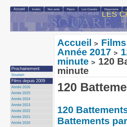
Accueil
Invités
Nos amis
Flyers
Les Cramés
Diaporama
LES C
Accueil
Films
>
Année 2017
1
>
minute
120 Ba
>
minute
Prochainement
Soudain
Films depuis 2009
120 Batteme
Année 2026
Année 2025
Année 2024
Année 2023
120 Battements
Année 2022
Année 2021
Battements par
Année 2020