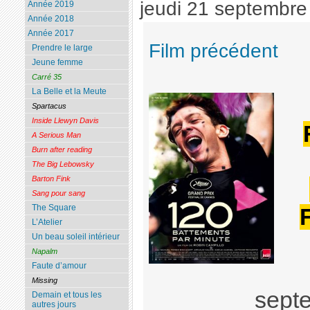
jeudi 21 septembre
Année 2019
Année 2018
Année 2017
Film précédent
Prendre le large
Jeune femme
Carré 35
La Belle et la Meute
Spartacus
Inside Llewyn Davis
A Serious Man
Burn after reading
The Big Lebowsky
Barton Fink
Sang pour sang
The Square
L’Atelier
Un beau soleil intérieur
Napalm
Faute d’amour
Missing
sept
Demain et tous les
autres jours