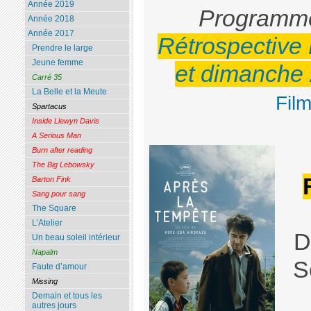
Année 2019
Programmé
Année 2018
Année 2017
Rétrospective
Prendre le large
Jeune femme
et dimanche
Carré 35
La Belle et la Meute
Fil
Spartacus
Inside Llewyn Davis
A Serious Man
Burn after reading
The Big Lebowsky
Barton Fink
Sang pour sang
The Square
L’Atelier
D
Un beau soleil intérieur
Napalm
S
Faute d’amour
Missing
Demain et tous les
autres jours