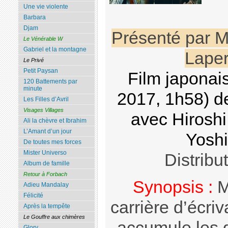
Une vie violente
Barbara
Djam
Présenté par M
Le Vénérable W
Gabriel et la montagne
Laper
Le Privé
Petit Paysan
Film japonais
120 Battements par
minute
2017, 1h58) 
Les Filles d’Avril
Visages Villages
avec Hiroshi
Ali la chèvre et Ibrahim
L’Amant d’un jour
Yosh
De toutes mes forces
Mister Universo
Distribu
Album de famille
Retour à Forbach
Synopsis :
M
Adieu Mandalay
Félicité
carrière d’écri
Après la tempête
Le Gouffre aux chimères
accumule les d
Glory