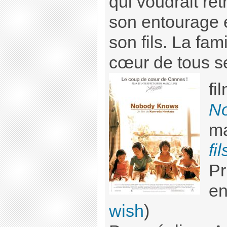
qui voudrait ret
son entourage e
son fils. La fami
cœur de tous s
fi
N
ma
fil
Pr
en
wish
)