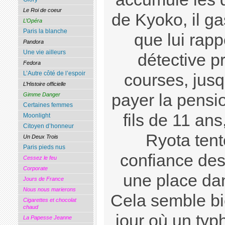
Le Roi de coeur
de Kyoko, il ga
L’Opéra
Paris la blanche
que lui rapp
Pandora
Une vie ailleurs
détective p
Fedora
L’Autre côté de l’espoir
courses, jusq
L’Histoire officielle
payer la pensi
Gimme Danger
Certaines femmes
fils de 11 ans
Moonlight
Citoyen d’honneur
Ryota tent
Un Deux Trois
Paris pieds nus
confiance des 
Cessez le feu
Corporate
une place dans
Jours de France
Nous nous marierons
Cela semble bi
Cigarettes et chocolat
chaud
jour où un typh
La Papesse Jeanne