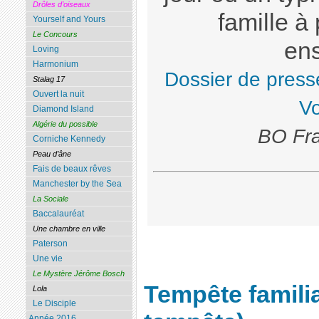
Drôles d’oiseaux
famille à
Yourself and Yours
Le Concours
en
Loving
Harmonium
Dossier de press
Stalag 17
Ouvert la nuit
Vo
Diamond Island
Algérie du possible
BO Fra
Corniche Kennedy
Peau d’âne
Fais de beaux rêves
Manchester by the Sea
La Sociale
Baccalauréat
Une chambre en ville
Paterson
Une vie
Le Mystère Jérôme Bosch
Tempête famili
Lola
Le Disciple
Année 2016