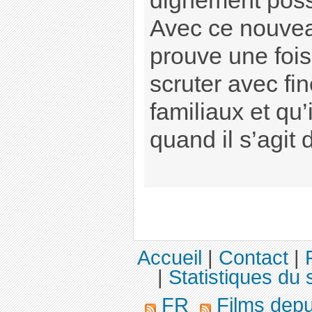
dignement poss
Avec ce nouvea
prouve une fois 
scruter avec fi
familiaux et qu’
quand il s’agit 
Accueil
|
Contact
|
|
Statistiques du s
FR
Films dep