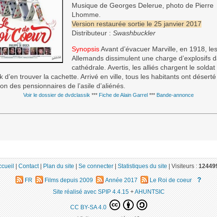
Musique de Georges Delerue, photo de Pierre
Lhomme.
Version restaurée sortie le 25 janvier 2017
Distributeur :
Swashbuckler
Synopsis
Avant d’évacuer Marville, en 1918, le
Allemands dissimulent une charge d’explosifs d
cathédrale. Avertis, les alliés chargent le soldat
 d’en trouver la cachette. Arrivé en ville, tous les habitants ont déserté
ion des pensionnaires de l’asile d’aliénés.
Voir le dossier de dvdclassik
***
Fiche de Alain Garrel
***
Bande-annonce
ccueil
|
Contact
|
Plan du site
|
Se connecter
|
Statistiques du site
|
Visiteurs :
12449
?
FR
Films depuis 2009
Année 2017
Le Roi de coeur
Site réalisé avec SPIP 4.4.15
+
AHUNTSIC
CC BY-SA 4.0