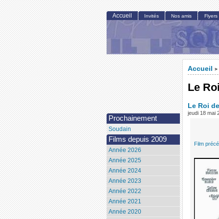
Accueil
Invités
Nos amis
Flyers
Accueil
>
Le Ro
Le Roi d
jeudi 18 mai
Prochainement
Soudain
Films depuis 2009
Film préc
Année 2026
Année 2025
Année 2024
Année 2023
Année 2022
Année 2021
Année 2020