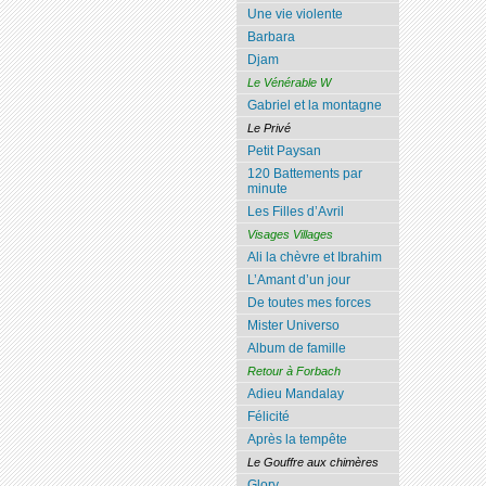
Une vie violente
Barbara
Djam
Le Vénérable W
Gabriel et la montagne
Le Privé
Petit Paysan
120 Battements par
minute
Les Filles d’Avril
Visages Villages
Ali la chèvre et Ibrahim
L’Amant d’un jour
De toutes mes forces
Mister Universo
Album de famille
Retour à Forbach
Adieu Mandalay
Félicité
Après la tempête
Le Gouffre aux chimères
Glory