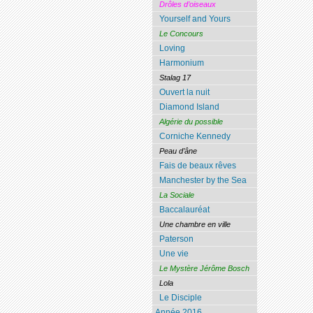
Drôles d’oiseaux
Yourself and Yours
Le Concours
Loving
Harmonium
Stalag 17
Ouvert la nuit
Diamond Island
Algérie du possible
Corniche Kennedy
Peau d’âne
Fais de beaux rêves
Manchester by the Sea
La Sociale
Baccalauréat
Une chambre en ville
Paterson
Une vie
Le Mystère Jérôme Bosch
Lola
Le Disciple
Année 2016