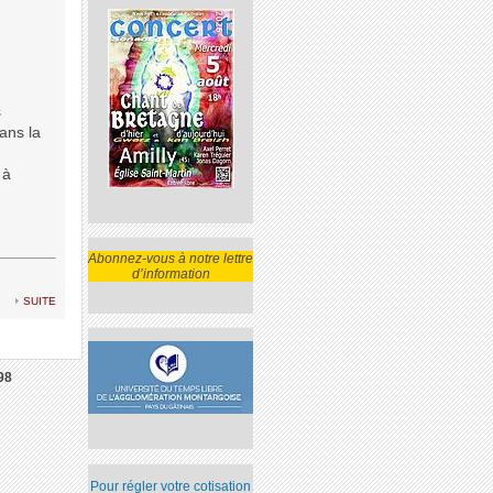
s
ans la
 à
Abonnez-vous à notre lettre
d’information
suite
98
Pour régler votre cotisation