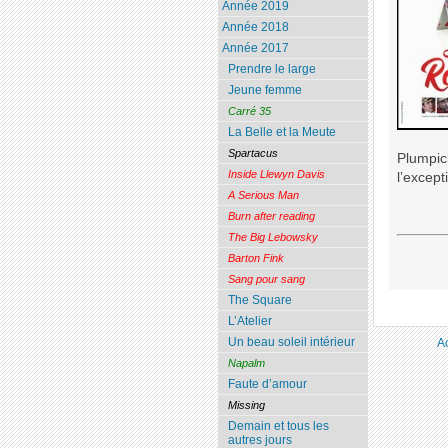
Année 2019
Année 2018
Année 2017
Prendre le large
Jeune femme
Carré 35
La Belle et la Meute
Spartacus
Plumpick
Inside Llewyn Davis
l’except
A Serious Man
Burn after reading
The Big Lebowsky
Barton Fink
Sang pour sang
The Square
L’Atelier
Un beau soleil intérieur
A
Napalm
Faute d’amour
Missing
Demain et tous les
autres jours