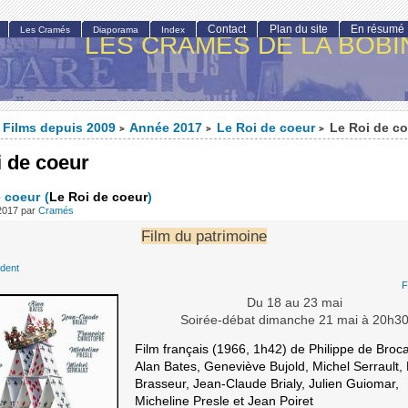
Contact
Plan du site
En résumé
Les Cramés
Diaporama
Index
LES CRAMÉS DE LA BOBI
Films depuis 2009
Année 2017
Le Roi de coeur
Le Roi de co
>
>
>
i de coeur
e coeur
(
Le Roi de coeur
)
 2017
par
Cramés
Film du patrimoine
édent
F
Du 18 au 23 mai
Soirée-débat dimanche 21 mai à 20h3
Film français (1966, 1h42) de Philippe de Broc
Alan Bates, Geneviève Bujold, Michel Serrault, 
Brasseur, Jean-Claude Brialy, Julien Guiomar,
Micheline Presle et Jean Poiret