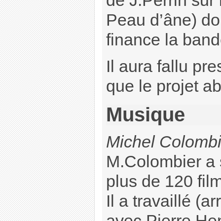
de J.Perrin sur
Peau d’âne) do
finance la band
Il aura fallu p
que le projet a
Musique
Michel Colombi
M.Colombier a 
plus de 120 fil
Il a travaillé (
avec Pierre He