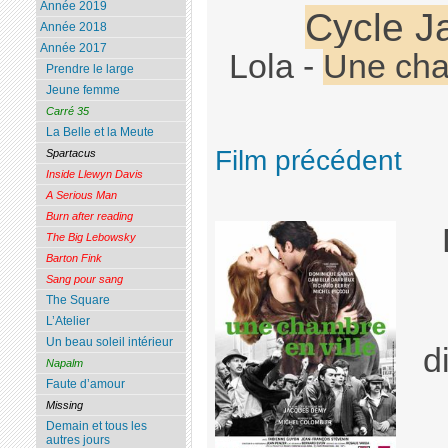
Année 2019
Cycle 
Année 2018
Année 2017
Lola -
Une cha
Prendre le large
Jeune femme
Carré 35
La Belle et la Meute
Film précédent
Spartacus
Inside Llewyn Davis
A Serious Man
Burn after reading
The Big Lebowsky
Barton Fink
Sang pour sang
The Square
L’Atelier
Un beau soleil intérieur
d
Napalm
Faute d’amour
Missing
Demain et tous les
autres jours