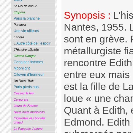
Le Roi de coeur
Synopsis :
L’his
L’Opéra
Paris la blanche
Nantes, 1955. 
Pandora
Une vie ailleurs
sont en grève. 
Fedora
L’Autre côté de l’espoir
métallurgiste fi
L’Histoire officielle
Gimme Danger
rencontre Edith
Certaines femmes
Moonlight
entre eux mais i
Citoyen d’honneur
Un Deux Trois
est la fille de 
Paris pieds nus
Cessez le feu
loue « une cham
Corporate
Jours de France
Quant à Edith, e
Nous nous marierons
Cigarettes et chocolat
Edmond. Edith 
chaud
La Papesse Jeanne