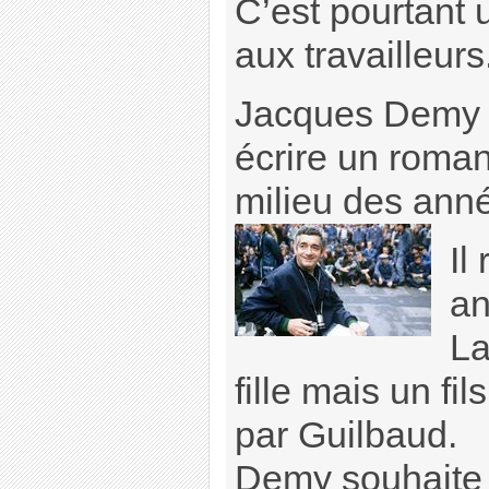
C’est pourtant
aux travailleurs
Jacques Demy 
écrire un roman
milieu des ann
Il
an
La
fille mais un fi
par Guilbaud.
Demy souhaite r