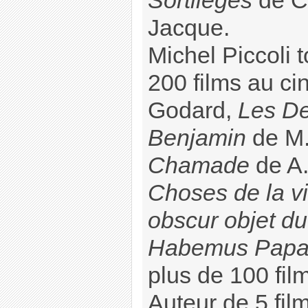
Sortilèges
de Ch
Jacque.
Michel Piccoli 
200 films au ci
Godard,
Les De
Benjamin
de M.
Chamade
de A.
Choses de la v
obscur objet du
Habemus Pap
plus de 100 film
Auteur de 5 fil