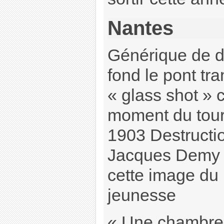
Nantes
Générique de dé
fond le pont tr
« glass shot » 
moment du tour
1903 Destructi
Jacques Demy 
cette image du
jeunesse
« Une chambre e