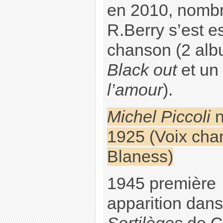
en 2010, nombr
R.Berry s’est e
chanson (2 alb
Black out
et un
l’amour
).
Michel Piccoli
1925 (Voix cha
Blaness)
1945 première
apparition dans