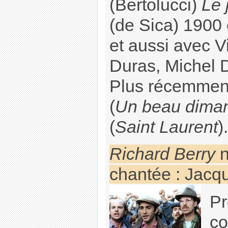
(Bertolucci)
Le 
(de Sica) 1900 
et aussi avec V
Duras, Michel D
Plus récemment
(
Un beau dima
(
Saint Laurent
).
Richard Berry
n
chantée : Jacq
Pr
co