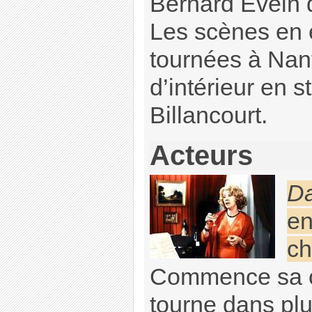
Bernard Evein q
Les scènes en e
tournées à Nan
d’intérieur en 
Billancourt.
Acteurs
Da
en
ch
Commence sa c
tourne dans plu