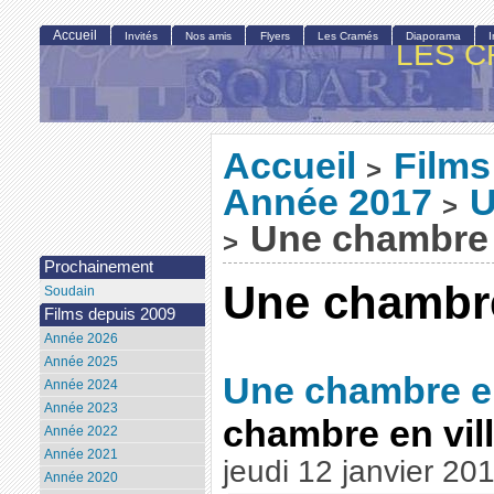
Accueil
Invités
Nos amis
Flyers
Les Cramés
Diaporama
LES C
Accueil
Films
>
Année 2017
U
>
Une chambre e
>
Prochainement
Une chambre
Soudain
Films depuis 2009
Année 2026
Année 2025
Une chambre en
Année 2024
Année 2023
chambre en vil
Année 2022
Année 2021
jeudi 12 janvier 20
Année 2020