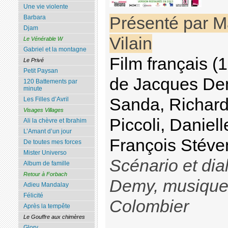
Une vie violente
Barbara
Présenté par M
Djam
Vilain
Le Vénérable W
Gabriel et la montagne
Film français (
Le Privé
Petit Paysan
de Jacques De
120 Battements par
minute
Sanda, Richard
Les Filles d’Avril
Visages Villages
Piccoli, Daniel
Ali la chèvre et Ibrahim
L’Amant d’un jour
François Stéve
De toutes mes forces
Mister Universo
Scénario et di
Album de famille
Retour à Forbach
Demy, musique
Adieu Mandalay
Félicité
Colombier
Après la tempête
Le Gouffre aux chimères
Glory