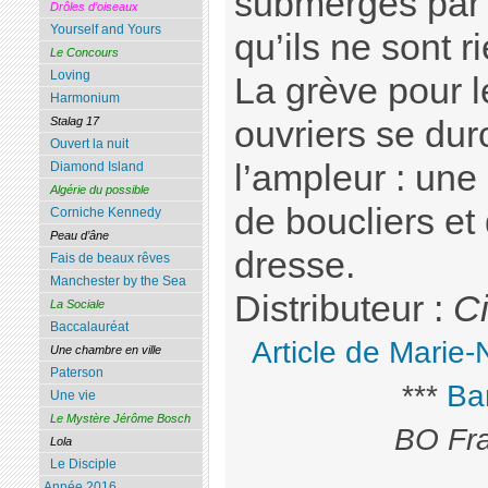
submergés par l
Drôles d’oiseaux
Yourself and Yours
qu’ils ne sont ri
Le Concours
Loving
La grève pour le
Harmonium
ouvriers se dur
Stalag 17
Ouvert la nuit
l’ampleur : une
Diamond Island
Algérie du possible
de boucliers e
Corniche Kennedy
Peau d’âne
dresse.
Fais de beaux rêves
Manchester by the Sea
Distributeur :
C
La Sociale
Baccalauréat
Article de Marie-
Une chambre en ville
Paterson
***
Ba
Une vie
Le Mystère Jérôme Bosch
BO Fra
Lola
Le Disciple
Année 2016