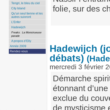
Tengri, le bleu du ciel
folie, sur des 
City Island
Qu’un seul tienne et les
autres suivront
L’Enfer
Hadewijch
Freaks : La Monstrueuse
parade
A propos d’Elly
Hadewijch (j
Année 2009
Rendez-vous
débats)
(Hade
mercredi 3 février 
Démarche spiritu
étonnant d’une j
exclue du couv
de mysticisme e