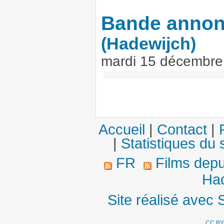
Bande annon
(Hadewijch)
mardi 15 décembre
Accueil
|
Contact
|
|
Statistiques du s
FR
Films dep
Had
Site réalisé avec 
CC BY