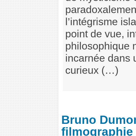
paradoxalement
l’intégrisme is
point de vue, in
philosophique 
incarnée dans u
curieux (…)
Bruno Dumont
filmographie