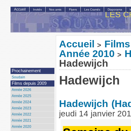
Accueil
Invités
Nos amis
Flyers
Les Cramés
Diaporama
LES C
Accueil
Films
>
Année 2010
H
>
Hadewijch
Prochainement
Hadewijch
Soudain
Films depuis 2009
Année 2026
Année 2025
Hadewijch
(Ha
Année 2024
Année 2023
jeudi 14 janvier 20
Année 2022
Année 2021
Année 2020