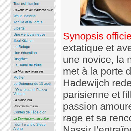
Tout est illuminé
L’Aventure de Madame Muir
White Material
Achille et la Tortue
Liberté
Synopsis officie
Une vie toute neuve
Soul Kitchen
extatique et av
Le Refuge
Une éducation
une novice, la 
Disgrâce
La Dame de trèfle
met à la porte 
La Mort aux trousses
Mother
Hadewijch rede
Le Déjeuner du 15 août
L’Orchestra di Piazza
parisienne et fi
Vittorio
La Dolce vita
passion amoure
Palombella rossa
Contes de l’âge d’or
rage et sa renc
La Domination masculine
I don’t want to Sleep
Nassir l’entraîn
Alone