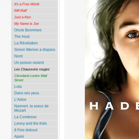
It’s a Free World
Riff-Raff
Just a Kiss
My Name is Joe
Oncle Boonmee
The Host
La Révélation
Simon Werner a disparu
Nord
Un poison violent
Les Chaussons rouges
Cleveland contre Wall
Street
Lola
Dans ses yeux
L’Arbre
Nannerl, la soeur de
Mozart
La Comtesse
Lenny and the Kids
8 Fois debout
Ajami