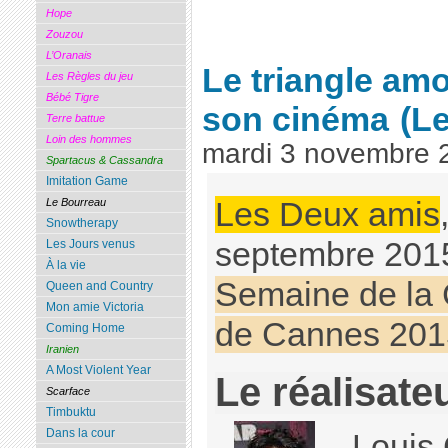
Hope
Zouzou
L’Oranais
Le triangle am
Les Règles du jeu
Bébé Tigre
son cinéma
(L
Terre battue
Loin des hommes
mardi 3 novembre 
Spartacus & Cassandra
Imitation Game
Les Deux amis
Le Bourreau
Snowtherapy
septembre 2015,
Les Jours venus
À la vie
Semaine de la C
Queen and Country
Mon amie Victoria
de Cannes 201
Coming Home
Iranien
A Most Violent Year
Le réalisate
Scarface
Timbuktu
Dans la cour
Louis 