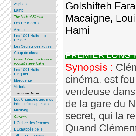
Golshifteh Fara
Asphalte
Lamb
Macaigne, Loui
The Look of Silence
Les Deux Amis
Hami
Aferim !
Les 1001 Nuits : Le
Désolé
Les Secrets des autres
PREMIER LONG
Coup de chaud
Howard Zinn, une histoire
Synopsis :
Clém
populaire américaine
Les 1001 Nuits -
L’Inquiet
cinéma, est fo
Marguerite
Victoria
vendeuse dans
Tueurs de dames
Les Chansons que mes
de la gare du 
frères m’ont apprises
Mustang
secret, qui la r
Cavanna
L’Ombre des femmes
Quand Clément 
L’Échappée belle
Tilti, une chronique