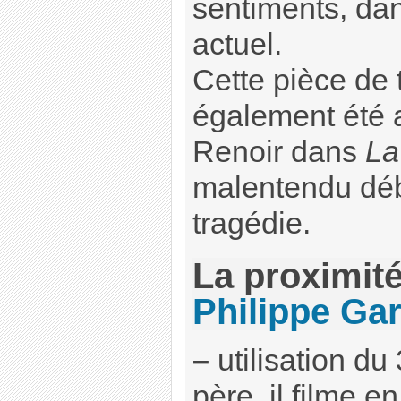
sentiments, da
actuel.
Cette pièce de 
également été 
Renoir dans
La
malentendu déb
tragédie.
La proximit
Philippe Gar
–
utilisation d
père, il filme 