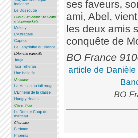
ses faveurs, so
indienne
Le Dos rouge
ami, Abel, vient
Pulp a Film about Life Death
& Supermarkets
les deux amis s
Melody
L’Astragale
conquête de M
Caprice
Le Labyrinthe du silence
L’Homme tranquille
BO France 910
Jauja
Taxi Téhéran
article de Danièle
Une belle fin
Ban
Un amour
La Maison au toit rouge
BO Fr
L’Ennemi de la classe
Hungry Hearts
Citizen Four
Le Dernier Coup de
marteau
Charulata
Birdman
Phoenix