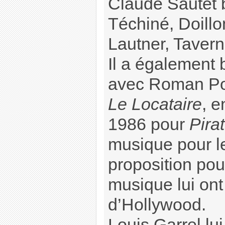
Claude Sautet 
Téchiné, Doillo
Lautner, Taverni
Il a également 
avec Roman Pol
Le Locataire
, 
1986 pour
Pira
musique pour l
proposition pou
musique lui ont
d’Hollywood.
Louis Garrel lu