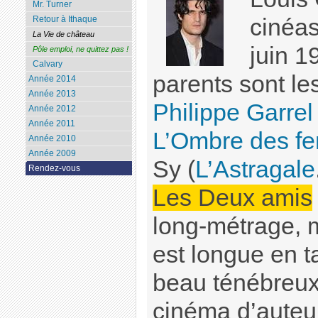
Mr. Turner
Retour à Ithaque
cinéas
La Vie de château
juin 1
Pôle emploi, ne quittez pas !
Calvary
parents sont le
Année 2014
Année 2013
Philippe Garrel
Année 2012
Année 2011
L’Ombre des f
Année 2010
Année 2009
Sy (
L’Astragale
Rendez-vous
Les Deux amis
long-métrage, 
est longue en ta
beau ténébreux,
cinéma d’auteur 