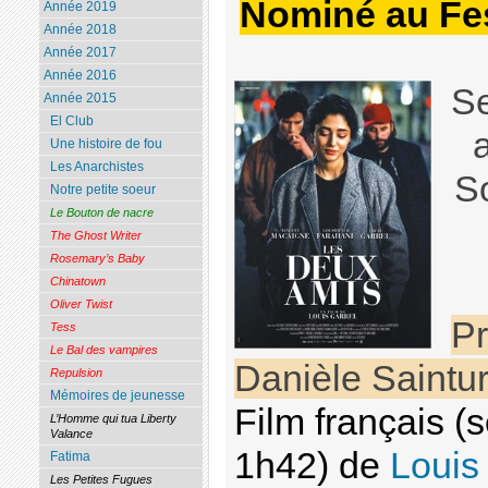
Nominé au Fes
Année 2019
Année 2018
Année 2017
Année 2016
Se
Année 2015
El Club
Une histoire de fou
Les Anarchistes
S
Notre petite soeur
Le Bouton de nacre
The Ghost Writer
Rosemary’s Baby
Chinatown
Oliver Twist
Pr
Tess
Le Bal des vampires
Danièle Saintur
Repulsion
Mémoires de jeunesse
Film français 
L’Homme qui tua Liberty
Valance
1h42) de
Louis
Fatima
Les Petites Fugues