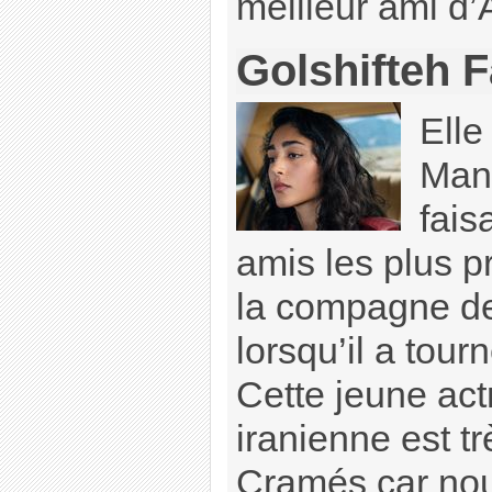
meilleur ami d’
Golshifteh 
Elle
Mano
fais
amis les plus pr
la compagne de
lorsqu’il a tourn
Cette jeune actr
iranienne est t
Cramés car nou