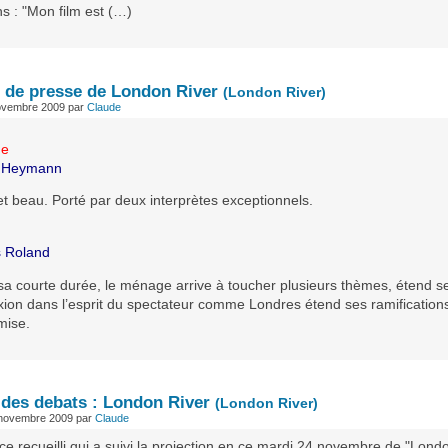
ns : "Mon film est (…)
e de presse de London River
(London River)
ovembre 2009
par
Claude
ne
e Heymann
et beau. Porté par deux interprètes exceptionnels.
 Roland
sa courte durée, le ménage arrive à toucher plusieurs thèmes, étend se
exion dans l’esprit du spectateur comme Londres étend ses ramification
mise.
 des debats : London River
(London River)
 novembre 2009
par
Claude
ce recueilli qui a suivi la projection en ce mardi 24 novembre de "Lond