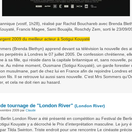
itannique (vostf, 1h28), réalisé par Rachid Bouchareb avec Brenda Blet
 Kouyaté, Francis Magee, Sami Bouajila, Roschdy Zem, sorti le 23/09/0
argent 2009 du meilleur acteur à Sotigui Kouyaté
mers (Brenda Blethyn) apprend devant sa télévision la nouvelle des at
tes perpétrés à Londres le 07 juillet 2005. De confession chrétienne, ell
e à sa fille, qui réside dans la capitale britannique et, sans nouvelle, p
he. Au même moment, Ousmane (Sotigui Kouyaté), un garde forestier 
ion musulmane, part de chez lui en France afin de rejoindre Londres e
 son fils. Il se retrouve lui aussi sans nouvelle. C’est Mrs Sommers qu
er, et cela ne doit rien au hasard.
 de tournage de "London River"
(London River)
ovembre 2009
par
Claude
 Berlin London River a été présenté en compétition au Festival de Berli
tigui Kouyate y a décroché le Prix d’interprétation masculine. Le jury ét
par Tilda Swinton. Triste endroit pour une rencontre Le cinéaste précis