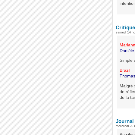
intentio
Critiqu
samedi 14 n
Marian
Danièl
Simple 
Brazil
Thomas
Malgré 
de réfl
de la ta
Journal
mercredi 25
Au silen