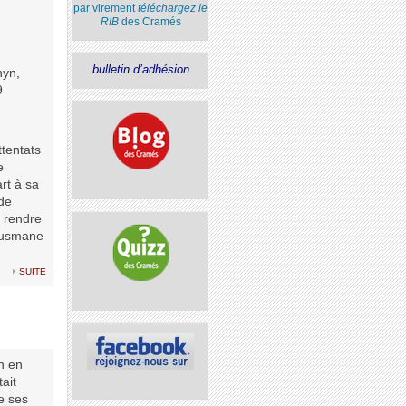
par virement
téléchargez le
RIB
des Cramés
bulletin d’adhésion
hyn,
9
tentats
e
art à sa
de
t rendre
’Ousmane
suite
n en
ait
e ses