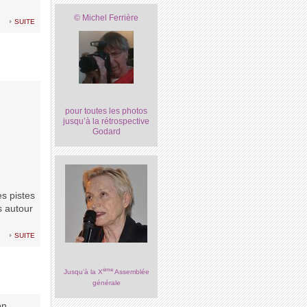
© Michel Ferrière
suite
pour toutes les photos
jusqu’à la rétrospective
Godard
s pistes
s autour
suite
ème
Jusqu’à la X
Assemblée
générale
on