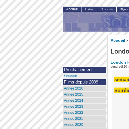
Accueil
Invités
Nos amis
Flyers
Accueil
>
Londo
London R
vendredi 20
Prochainement
Soudain
semai
Films depuis 2009
Année 2026
Soirée
Année 2025
Année 2024
Année 2023
Année 2022
Année 2021
Année 2020