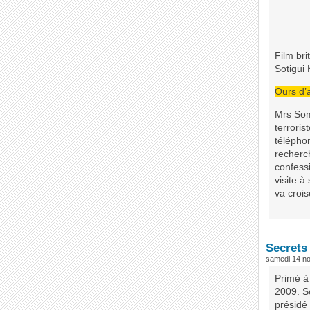
Film br
Sotigui
Ours d’
Mrs Som
terroris
téléphon
recherc
confess
visite à
va crois
Secrets
samedi 14 n
Primé à
2009. So
présidé 