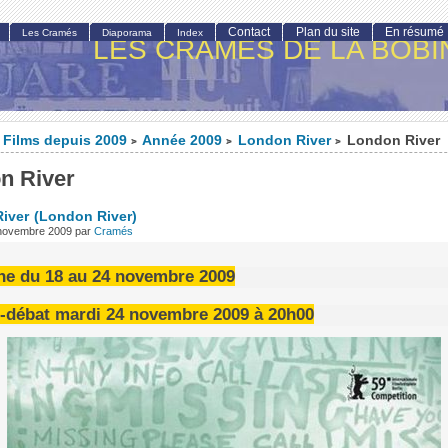
Contact
Plan du site
En résumé
Les Cramés
Diaporama
Index
LES CRAMÉS DE LA BOBI
Films depuis 2009
Année 2009
London River
London River
>
>
>
n River
iver
(London River)
 novembre 2009
par
Cramés
ne du 18 au 24 novembre 2009
-débat mardi 24 novembre 2009 à 20h00