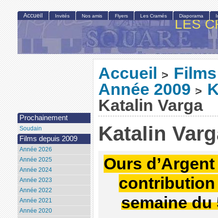
Accueil
Invités
Nos amis
Flyers
Les Cramés
Diaporama
LES C
Accueil
Films
>
Année 2009
K
>
Katalin Varga
Prochainement
Katalin Varg
Soudain
Films depuis 2009
Année 2026
Ours d’Argent 
Année 2025
Année 2024
contribution
Année 2023
Année 2022
semaine du 
Année 2021
Année 2020