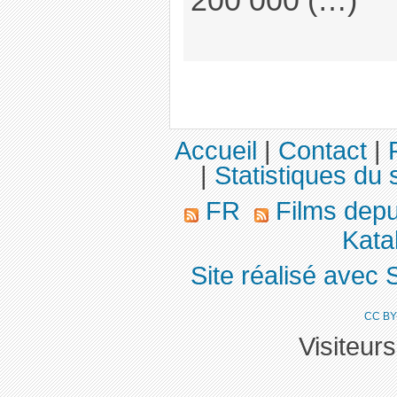
200 000 (…)
Accueil
|
Contact
|
|
Statistiques du s
FR
Films dep
Katal
Site réalisé avec 
CC BY
Visiteur