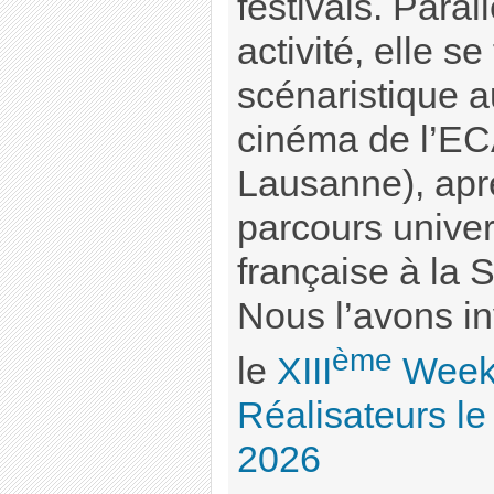
festivals. Paral
activité, elle se
scénaristique a
cinéma de l’E
Lausanne), aprè
parcours univers
française à la 
Nous l’avons in
ème
le
XIII
Week
Réalisateurs le 
2026