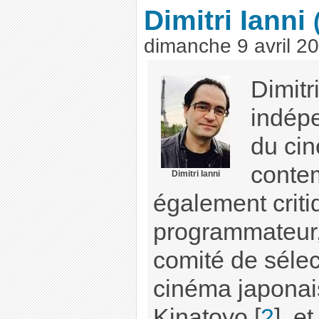
Dimitri Ianni
dimanche 9 avril 2
Dimitr
indépe
du ci
contem
Dimitri Ianni
également criti
programmateur,
comité de sélec
cinéma japonai
Kinatoyo
[
2
]
. e