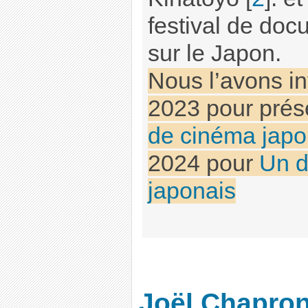
festival de doc
sur le Japon.
Nous l’avons in
2023 pour prés
de cinéma japo
2024 pour
Un d
japonais
Joël Chapro