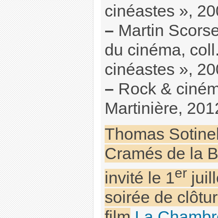
cinéastes », 20
–
Martin Scorse
du cinéma, coll
cinéastes », 20
–
Rock & cinéma
Martinière, 201
Thomas Sotinel
Cramés de la B
er
invité le 1
juil
soirée de clôtu
film
La Chambr