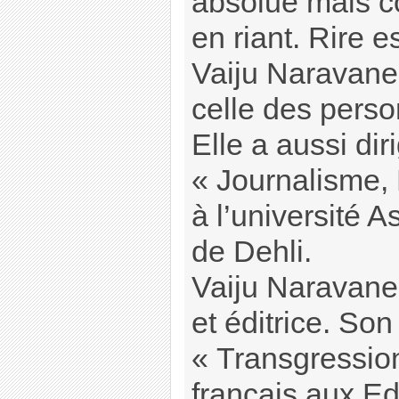
absolue mais co
en riant. Rire e
Vaiju Naravane
celle des perso
Elle a aussi dir
« Journalisme,
à l’université A
de Dehli.
Vaiju Naravane 
et éditrice. So
« Transgression
français aux Ed