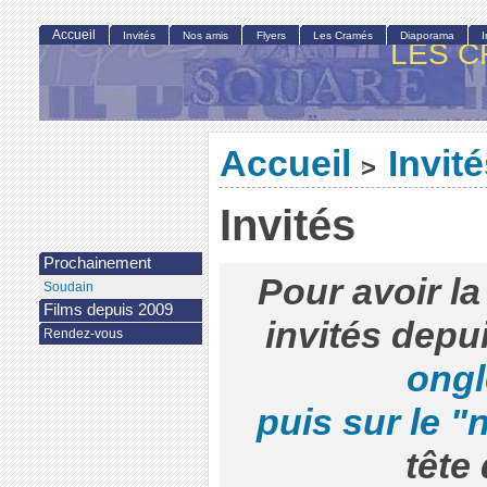
Accueil
Invités
Nos amis
Flyers
Les Cramés
Diaporama
LES C
Accueil
Invit
>
Invités
Prochainement
Pour avoir la
Soudain
Films depuis 2009
invités depu
Rendez-vous
ongl
puis sur le "
tête 