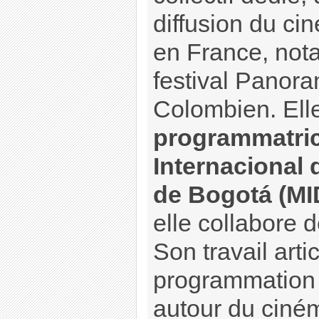
diffusion du ci
en France, not
festival Panor
Colombien. Ell
programmatric
Internacional
de Bogotá (M
elle collabore 
Son travail arti
programmation e
autour du ciné