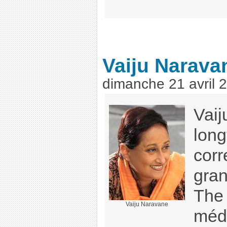
Vaiju Narava
dimanche 21 avril 
Vaij
lon
corr
gran
The 
Vaiju Naravane
médi