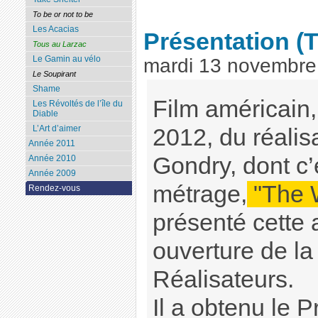
To be or not to be
Les Acacias
Présentation
(
Tous au Larzac
Le Gamin au vélo
mardi 13 novembre
Le Soupirant
Shame
Film américain,
Les Révoltés de l’île du
Diable
L’Art d’aimer
2012, du réalis
Année 2011
Gondry, dont c’
Année 2010
Année 2009
métrage,
"The 
Rendez-vous
présenté cette
ouverture de l
Réalisateurs.
Il a obtenu le P