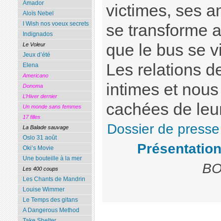
Amador
victimes, ses 
Aloïs Nebel
I Wish nos voeux secrets
se transforme a
Indignados
que le bus se v
Le Voleur
Jeux d’été
Les relations d
Elena
Americano
intimes et nous 
Donoma
L’Hiver dernier
cachées de leu
Un monde sans femmes
17 filles
Dossier de presse
La Balade sauvage
Oslo 31 août
Présentation
Oki’s Movie
Une bouteille à la mer
BO
Les 400 coups
Les Chants de Mandrin
Louise Wimmer
Le Temps des gitans
A Dangerous Method
Take Shelter