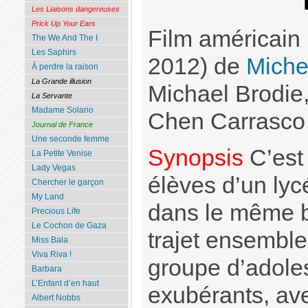
Les Liaisons dangereuses
Prick Up Your Ears
Film américain
The We And The I
Les Saphirs
2012) de
Miche
À perdre la raison
La Grande illusion
Michael Brodie
La Servante
Madame Solario
Chen Carrasco
Journal de France
Une seconde femme
Synopsis
C’est 
La Petite Venise
Lady Vegas
élèves d’un ly
Chercher le garçon
My Land
dans le même b
Precious Life
Le Cochon de Gaza
trajet ensemble
Miss Bala
Viva Riva !
groupe d’adole
Barbara
L’Enfant d’en haut
exubérants, ave
Albert Nobbs