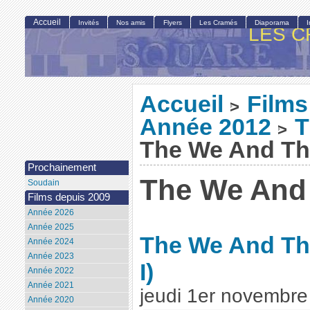
Accueil
Invités
Nos amis
Flyers
Les Cramés
Diaporama
LES C
Accueil
Films
>
Année 2012
T
>
The We And Th
Prochainement
The We And 
Soudain
Films depuis 2009
Année 2026
Année 2025
The We And Th
Année 2024
Année 2023
I)
Année 2022
Année 2021
jeudi 1er novembr
Année 2020