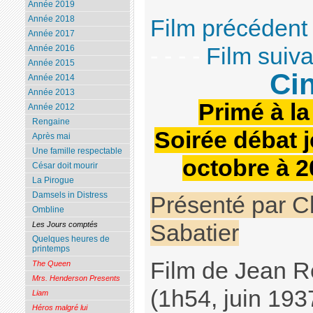
Année 2019
Année 2018
Film précédent
Année 2017
- - - -
Film suiva
Année 2016
Année 2015
Ci
Année 2014
Année 2013
Primé à l
Année 2012
Rengaine
Soirée débat j
Après mai
Une famille respectable
octobre à 
César doit mourir
La Pirogue
Damsels in Distress
Présenté par C
Ombline
Les Jours comptés
Sabatier
Quelques heures de
printemps
Film de Jean R
The Queen
Mrs. Henderson Presents
(1h54, juin 193
Liam
Héros malgré lui