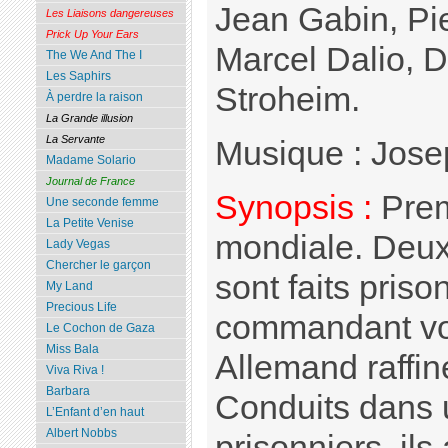
Jean Gabin, Pi
Les Liaisons dangereuses
Prick Up Your Ears
Marcel Dalio, D
The We And The I
Les Saphirs
Stroheim.
À perdre la raison
La Grande illusion
La Servante
Musique : Jos
Madame Solario
Journal de France
Synopsis :
Prem
Une seconde femme
La Petite Venise
mondiale. Deux
Lady Vegas
Chercher le garçon
sont faits priso
My Land
Precious Life
commandant von
Le Cochon de Gaza
Miss Bala
Allemand raffin
Viva Riva !
Barbara
Conduits dans
L’Enfant d’en haut
Albert Nobbs
prisonniers, ils