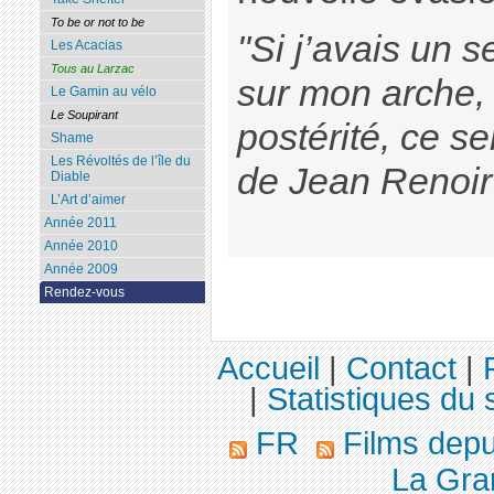
To be or not to be
"Si j’avais un s
Les Acacias
Tous au Larzac
sur mon arche, 
Le Gamin au vélo
Le Soupirant
postérité, ce se
Shame
Les Révoltés de l’île du
de Jean Renoi
Diable
L’Art d’aimer
Année 2011
Année 2010
Année 2009
Rendez-vous
Accueil
|
Contact
|
|
Statistiques du s
FR
Films dep
La Gran