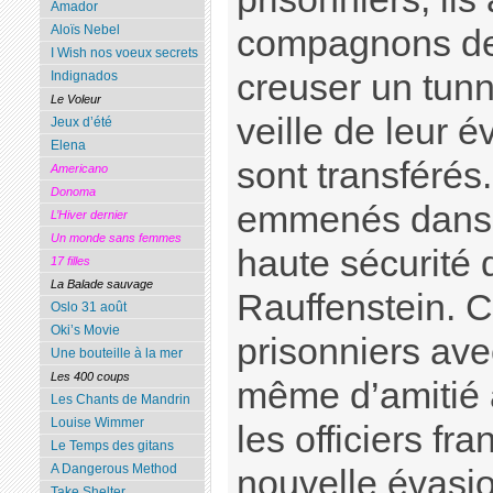
Amador
Aloïs Nebel
compagnons de
I Wish nos voeux secrets
creuser un tunn
Indignados
Le Voleur
veille de leur 
Jeux d’été
Elena
sont transférés.
Americano
Donoma
emmenés dans 
L’Hiver dernier
Un monde sans femmes
haute sécurité 
17 filles
La Balade sauvage
Rauffenstein. Ce
Oslo 31 août
Oki’s Movie
prisonniers avec
Une bouteille à la mer
Les 400 coups
même d’amitié 
Les Chants de Mandrin
Louise Wimmer
les officiers fr
Le Temps des gitans
A Dangerous Method
nouvelle évasio
Take Shelter