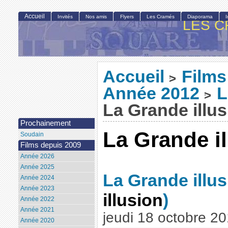
Accueil
Invités
Nos amis
Flyers
Les Cramés
Diaporama
LES C
Accueil
Films
>
Année 2012
L
>
La Grande illus
Prochainement
La Grande il
Soudain
Films depuis 2009
Année 2026
Année 2025
La Grande illus
Année 2024
Année 2023
illusion
)
Année 2022
Année 2021
jeudi 18 octobre 2
Année 2020