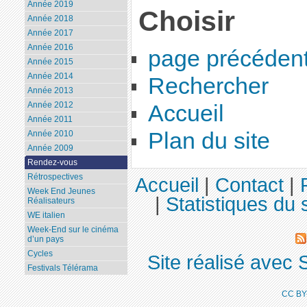
Année 2019
Choisir
Année 2018
Année 2017
Année 2016
page précéden
Année 2015
Année 2014
Rechercher
Année 2013
Année 2012
Accueil
Année 2011
Plan du site
Année 2010
Année 2009
Rendez-vous
Rétrospectives
Accueil
|
Contact
|
Week End Jeunes
|
Statistiques du s
Réalisateurs
WE italien
Week-End sur le cinéma
d’un pays
Cycles
Site réalisé avec 
Festivals Télérama
CC BY