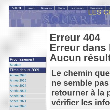
Accueil
Invités
Nos amis
Flyers
Les Cramés
Diaporama
LES C
Erreur 404
Erreur dans 
Aucun résult
Prochainement
Soudain
Films depuis 2009
Le chemin que
Année 2026
ne semble pas 
Année 2025
Année 2024
retourner à la
Année 2023
Année 2022
vérifier les in
Année 2021
Année 2020