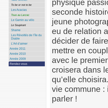
physique pass
To be or not to be
seconde histoir
Les Acacias
Tous au Larzac
jeune photogra
Le Gamin au vélo
Le Soupirant
eu de relation 
Shame
Les Révoltés de l’île du
décider de fair
Diable
L’Art d’aimer
mettre en coupl
Année 2011
Année 2010
avec le premier
Année 2009
Rendez-vous
croisera dans 
qu’elle choisir
vie commune : i
parler !