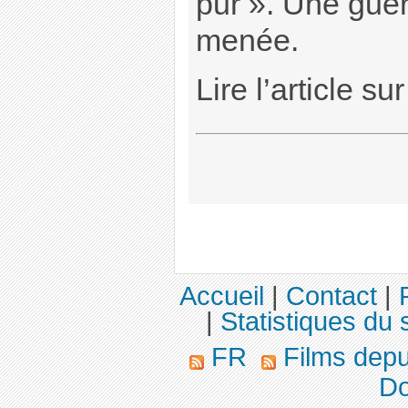
pur ». Une guér
menée.
Lire l’article su
Accueil
|
Contact
|
|
Statistiques du s
FR
Films dep
Do