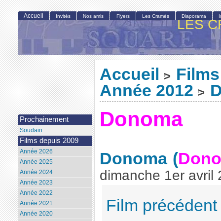
Accueil
Invités
Nos amis
Flyers
Les Cramés
Diaporama
LES C
Accueil
Films
>
Année 2012
>
Donoma
Prochainement
Soudain
Films depuis 2009
Année 2026
Donoma
(
Don
Année 2025
dimanche 1er avril
Année 2024
Année 2023
Année 2022
Film précédent
Année 2021
Année 2020