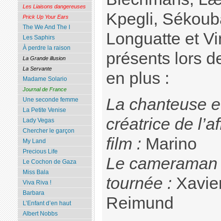
Les Liaisons dangereuses
Kpegli, Sékoub
Prick Up Your Ears
The We And The I
Longuatte et Vi
Les Saphirs
À perdre la raison
présents lors d
La Grande illusion
La Servante
en plus :
Madame Solario
Journal de France
La chanteuse e
Une seconde femme
La Petite Venise
créatrice de l’a
Lady Vegas
Chercher le garçon
film :
Marino
My Land
Precious Life
Le cameraman 
Le Cochon de Gaza
Miss Bala
tournée :
Xavie
Viva Riva !
Barbara
Reimund
L’Enfant d’en haut
Albert Nobbs