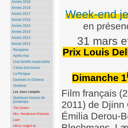
- - - - - - - - - - - 
Année 2019
Année 2018
Week-end je
Année 2017
Année 2016
en présen
Année 2015
Année 2014
31 mars e
Année 2013
Année 2012
Prix Louis De
Rengaine
Après mai
Une famille respectable
César doit mourir
La Pirogue
Dimanche 1
Damsels in Distress
Ombline
Film français 
Les Jours comptés
Quelques heures de
2011) de Djinn
printemps
The Queen
Émilia Derou-B
Mrs. Henderson Presents
Liam
Blechmans, Læt
Héros malgré lui