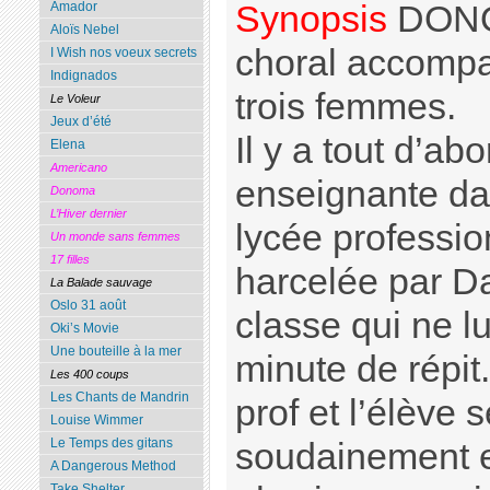
Synopsis
DONOM
Amador
Aloïs Nebel
choral accompa
I Wish nos voeux secrets
Indignados
trois femmes.
Le Voleur
Jeux d’été
Il y a tout d’ab
Elena
Americano
enseignante da
Donoma
L’Hiver dernier
lycée profession
Un monde sans femmes
17 filles
harcelée par Da
La Balade sauvage
Oslo 31 août
classe qui ne l
Oki’s Movie
Une bouteille à la mer
minute de répit.
Les 400 coups
Les Chants de Mandrin
prof et l’élève 
Louise Wimmer
Le Temps des gitans
soudainement e
A Dangerous Method
Take Shelter