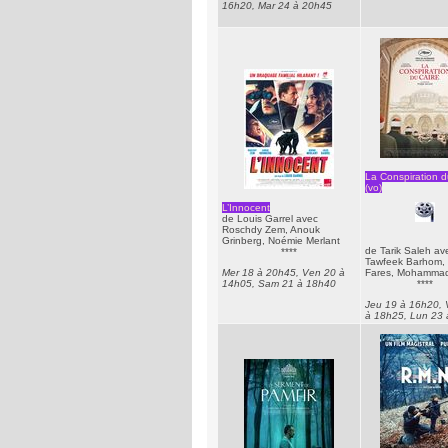
16h20, Mar 24 à 20h45
La Conspiration d
(vo)
L’Innocent
de Louis Garrel avec
Roschdy Zem, Anouk
Grinberg, Noémie Merlant
de Tarik Saleh av
****
Tawfeek Barhom, 
Fares, Mohammad
Mer 18 à 20h45, Ven 20 à
****
14h05, Sam 21 à 18h40
Jeu 19 à 16h20, 
à 18h25, Lun 23 