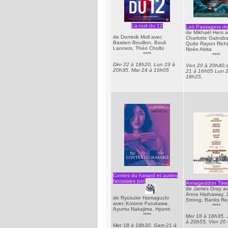
La nuit du 12
Les Passagers de 
de Mikhaël Hers 
de Dominik Moll avec
Charlotte Gainsbo
Bastien Bouillon, Bouli
Quito Rayon Richt
Lanners, Théo Cholbi
Noée Abita
****
****
Dim 22 à 18h20, Lun 23 à
Ven 20 à 20h40,
20h35, Mar 24 à 16h05
21 à 16h05 Lun 2
18h25,
Contes du hasard et autres
fantaisies (vo)
Armageddon Time
de James Gray a
Anne Hathaway, 
de Ryūsuke Hamaguchi
Strong, Banks Re
avec Kotone Furukawa,
****
Ayumu Nakajima, Hyunri
****
Mer 18 à 18h35, 
à 20h55, Ven 20 
Mer 18 à 18h30, Sam 21 à