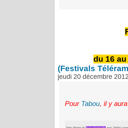
du 16 au
(Festivals Téléram
jeudi 20 décembre 201
Pour
Tabou
, il y au
Adieu Berthe de
Bruno Podalydès
avec Valérie Lemer