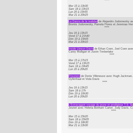
****
Mer 15 à 13h30
Sam 18 à 13h15
Lun 20 à 15h55
Mar 21 à 20h25
La Danza de la realidad
de Alejandro Jodorowsky a
Brontis Jodorowsky, Pamela Flores et Jeremias Her
****
Jeu 16 à 13h15
Vend 17 à 21h40
Dim 19 à 15h05
Mar 21 à 20h10
Inside Llewyn Davis
de Ethan Coen, Joel Coen avec
Carey Mulligan et Justin Timberlake
****
Mer 15 à 17h15
Vend 17 à 13h15
Sam 18 à 19h45
Lun 20 à 20h20
Prisoners
de Denis Villeneuve avec Hugh Jackman,
Gyllenhaal et Viola Davis
****
Jeu 16 à 13h15
Sam 18 à 17h
Dim 19 à 10h30
Lun 20 à 20h20
L’Extravagant voyage du jeune et prodigieux T.S. S
Jeunet avec Helena Bonham Carter, Judy Davis, Ca
****
Mer 15 à 15h20
Sam 18 à 15h05
Dim 19 à 18h30
Mar 21 à 13h30