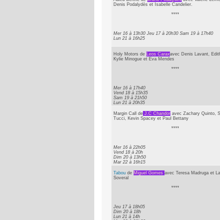
Denis Podalydès et Isabelle Candelier.
****
Mer 16 à 13h30 Jeu 17 à 20h30 Sam 19 à 17h40
Lun 21 à 16h25
Holy Motors de
Leos Carax
avec Denis Lavant, Edit
Kylie Minogue et Eva Mendes
****
Mer 16 à 17h40
Vend 18 à 15h35
Sam 19 à 21h50
Lun 21 à 20h35
Margin Call de
J.C Chandor
avec Zachary Quinto, S
Tucci, Kevin Spacey et Paul Bettany
****
Mer 16 à 22h05
Vend 18 à 20h
Dim 20 à 13h50
Mar 22 à 16h15
Tabou
de
Miguel Gomes
avec Teresa Madruga et La
Soveral
****
Jeu 17 à 18h05
Dim 20 à 18h
Lun 21 à 14h