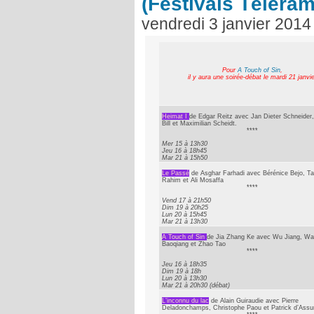
(Festivals Téléram
vendredi 3 janvier 2014
Pour
A Touch of Sin
,
il y aura une soirée-débat le mardi 21 janvie
Heimat I
de Edgar Reitz avec Jan Dieter Schneider,
Bill et Maximilian Scheidt.
****
Mer 15 à 13h30
Jeu 16 à 18h45
Mar 21 à 15h50
Le Passé
de Asghar Farhadi avec Bérénice Bejo, Ta
Rahim et Ali Mosaffa
****
Vend 17 à 21h50
Dim 19 à 20h25
Lun 20 à 15h45
Mar 21 à 13h30
A Touch of Sin
de Jia Zhang Ke avec Wu Jiang, W
Baoqiang et Zhao Tao
****
Jeu 16 à 18h35
Dim 19 à 18h
Lun 20 à 13h30
Mar 21 à 20h30 (débat)
L’inconnu du lac
de Alain Guiraudie avec Pierre
Deladonchamps, Christophe Paou et Patrick d’Ass