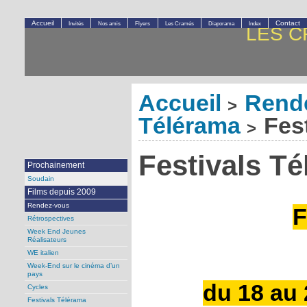
Accueil
Contact
Invités
Nos amis
Flyers
Les Cramés
Diaporama
Index
LES C
Accueil
Rend
>
Télérama
Fest
>
Festivals T
Prochainement
Soudain
Films depuis 2009
Rendez-vous
F
Rétrospectives
Week End Jeunes
Réalisateurs
WE italien
Week-End sur le cinéma d’un
pays
du 18 au 
Cycles
Festivals Télérama