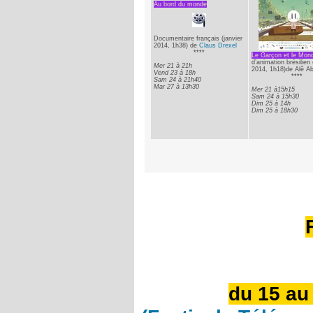
Au bord du monde
Documentaire français (janvier
2014, 1h38) de
Claus Drexel
****
Le Garçon et le Mon
d’animation brésilien
Mer 21 à 21h
2014, 1h18)de Alê A
Vend 23 à 18h
****
Sam 24 à 21h40
Mar 27 à 13h30
Mer 21 à15h15
Sam 24 à 15h30
Dim 25 à 14h
Dim 25 à 18h30
du 15 au