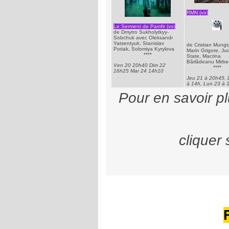
RMN (vo)
Le Serment de Pamfir (vo)
de Dmytro Sukholytkyy-
Sobchuk avec Oleksandr
Yatsentyuk, Stanislav
de Cristian Mungi
Potiak, Solomiya Kyrylova
Marin Grigore, Jud
****
State, Macrina
Bârlădeanu Mirbe
Ven 20 20h40 Dim 22
****
16h25 Mar 24 14h10
Jeu 21 à 20h45, 
à 14h, Lun 23 à 
Pour en savoir pl
cliquer 