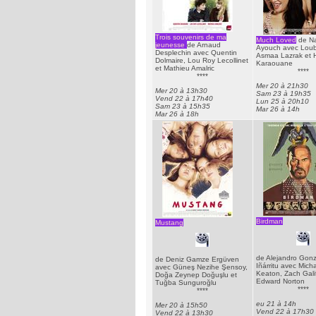
Trois souvenirs de ma
Much Loved
de Na
jeunesse
de Arnaud
Ayouch avec Loub
Desplechin avec Quentin
Asmaa Lazrak et 
Dolmaire, Lou Roy Lecollinet
Karaouane
et Mathieu Amalric
****
****
Mer 20 à 21h30
Mer 20 à 13h30
Sam 23 à 19h35
Vend 22 à 17h40
Lun 25 à 20h10
Sam 23 à 15h35
Mar 26 à 14h
Mar 26 à 18h
Birdman
Mustang
de Alejandro Gon
de Deniz Gamze Ergüven
Iñárritu avec Mich
avec Güneş Nezihe Şensoy,
Keaton, Zach Galif
Doğa Zeynep Doğuşlu et
Edward Norton
Tuğba Sunguroğlu
****
****
eu 21 à 14h
Mer 20 à 15h50
Vend 22 à 17h30
Vend 22 à 13h30