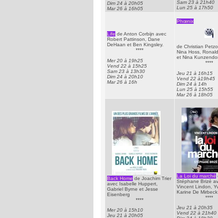
Sam 23 à 21h40
Dim 24 à 20h05
Lun 25 à 17h50
Mar 26 à 16h05
Phœnix
Life
de Anton Corbijn avec
Robert Pattinson, Dane
DeHaan et Ben Kingsley.
de Christian Petz
****
Nina Hoss, Ronald
et Nina Kunzendor
Mer 20 à 19h25
****
Vend 22 à 15h25
Sam 23 à 13h30
Jeu 21 à 16h15
Dim 24 à 20h10
Vend 22 à19h45
Mar 26 à 16h
Dim 24 à 14h
Lun 25 à 15h55
Mar 26 à 18h05
La Loi du marché
Back Home
de Joachim Trier
Stéphane Brizé a
avec Isabelle Huppert,
Vincent Lindon, Y
Gabriel Byrne et Jesse
Karine De Mirbeck
Eisenberg
****
****
Jeu 21 à 20h35
Mer 20 à 15h10
Vend 22 à 21h40
Jeu 21 à 20h05