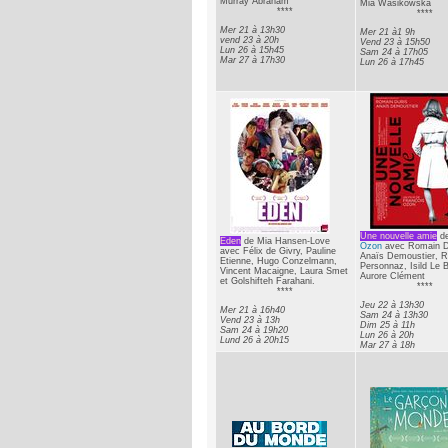
Murray Abraham
Mia Wasikowska
****
****
Mer 21 à 13h30
Mer 21 à1 9h
vend 23 à 20h
Vend 23 à 15h50
Lun 26 à 15h45
Sam 24 à 17h05
Mar 27 à 17h30
Lun 26 à 17h45
Une nouvelle amie
d
Eden
de Mia Hansen-Love
Ozon
avec Romain D
avec Félix de Givry, Pauline
Anaïs Demoustier, R
Etienne, Hugo Conzelmann,
Personnaz, Isild Le 
Vincent Macaigne, Laura Smet
Aurore Clément
et Golshifteh Farahani.
****
****
Jeu 22 à 13h30
Mer 21 à 16h40
Sam 24 à 13h30
Vend 23 à 13h
Dim 25 à 11h
Sam 24 à 19h20
Lun 26 à 20h
Lund 26 à 20h15
Mar 27 à 18h