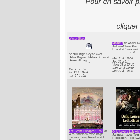
Pour en savoir p
cliquer
Winter Sleep
Mommy
de Xavier D
Antoine-Olivier Pilon
Dorval et Suzanne C
****
de Nuri Bilge Ceylan avec
Haluk Bilginer, Melisa Sözen et
Mer 21 à 16h30
Demet Akbağ
Jeu 22 à 21h
****
Vend 23 à 15h20
Sam 24 à 21h50
Mer 21 à 13h
Mar 27 à 18h25
jeu 22 à 17h40
mar 27 à 15h
The Grand Budapest Hotel
de
Only Lovers Left Aliv
Wes Anderson avec Ralph
Jarmusch avec Tom
Fiennes, Tony Revolori et F.
Hiddleston, Tilda Swi