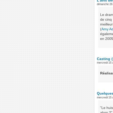
L’avis de
dimanche 26 
Le dra
de cinq 
meilleur
(
Amy A
égalemen
en 2005 
Casting
mercredi 15 a
Réalisa
Quelques 
mercredi 15 a
"Le hui
alors ?"