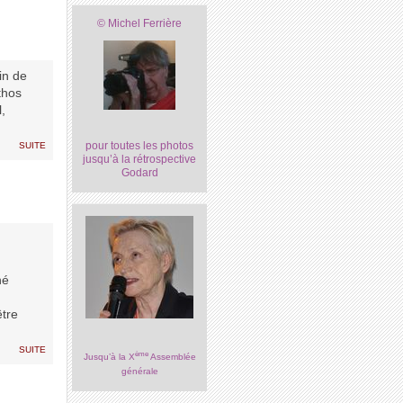
© Michel Ferrière
in de
thos
,
suite
pour toutes les photos
jusqu’à la rétrospective
Godard
né
être
suite
ème
Jusqu’à la X
Assemblée
générale