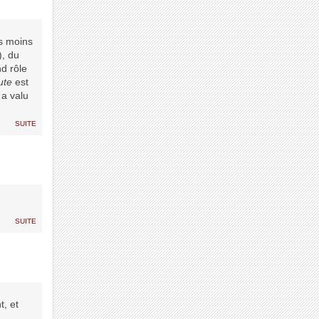
as moins
), du
nd rôle
ute
est
 a valu
suite
suite
t, et