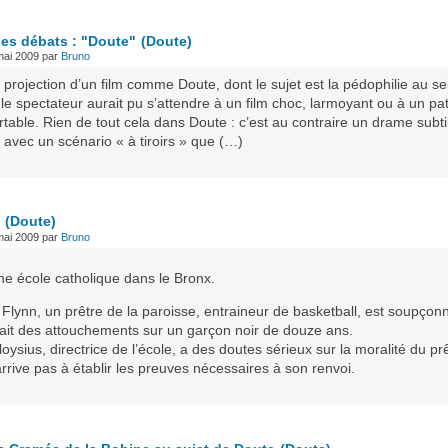
des débats : "Doute"
(Doute)
mai 2009
par
Bruno
 projection d’un film comme Doute, dont le sujet est la pédophilie au se
, le spectateur aurait pu s’attendre à un film choc, larmoyant ou à un pa
table. Rien de tout cela dans Doute : c’est au contraire un drame subtil
 avec un scénario « à tiroirs » que (…)
(Doute)
mai 2009
par
Bruno
ne école catholique dans le Bronx.
Flynn, un prêtre de la paroisse, entraineur de basketball, est soupçon
 fait des attouchements sur un garçon noir de douze ans.
oysius, directrice de l’école, a des doutes sérieux sur la moralité du pr
rrive pas à établir les preuves nécessaires à son renvoi.