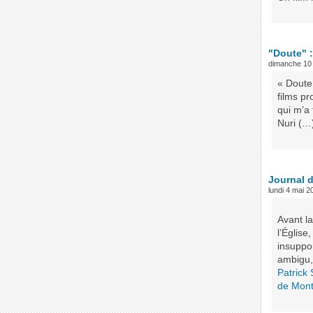
"Doute" :
dimanche 10
« Doute 
films p
qui m’a 
Nuri (…
Journal 
lundi 4 mai 2
Avant l
l’Église
insuppo
ambigu, 
Patrick
de Mont