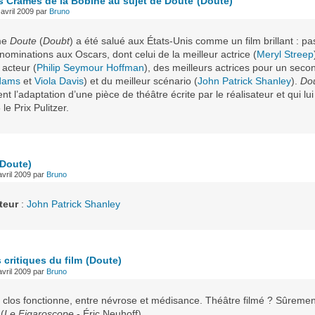
s Cramés de la Bobine au sujet de Doute
(Doute)
avril 2009
par
Bruno
me
Doute
(
Doubt
) a été salué aux États-Unis comme un film brillant : p
nominations aux Oscars, dont celui de la meilleur actrice (
Meryl Streep
 acteur (
Philip Seymour Hoffman
), des meilleurs actrices pour un seco
dams
et
Viola Davis
) et du meilleur scénario (
John Patrick Shanley
).
Do
t l’adaptation d’une pièce de théâtre écrite par le réalisateur et qui lui
le Prix Pulitzer.
(Doute)
vril 2009
par
Bruno
teur
:
John Patrick Shanley
critiques du film
(Doute)
vril 2009
par
Bruno
s clos fonctionne, entre névrose et médisance. Théâtre filmé ? Sûremen
 (
Le Figaroscope
- Éric Neuhoff)