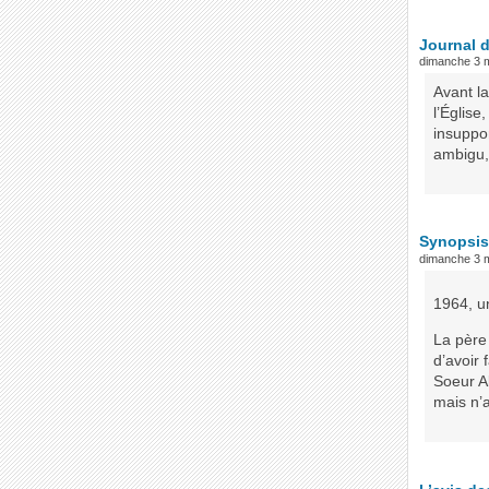
Journal 
dimanche 3 
Avant la
l’Église
insuppor
ambigu,
Synopsis
dimanche 3 
1964, u
La père 
d’avoir
Soeur Al
mais n’a