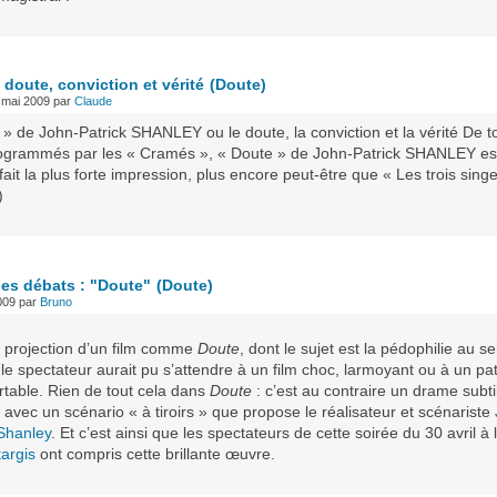
 doute, conviction et vérité
(Doute)
 mai 2009
par
Claude
» de John-Patrick SHANLEY ou le doute, la conviction et la vérité De t
rogrammés par les « Cramés », « Doute » de John-Patrick SHANLEY est
fait la plus forte impression, plus encore peut-être que « Les trois sing
)
des débats : "Doute"
(Doute)
009
par
Bruno
a projection d’un film comme
Doute
, dont le sujet est la pédophilie au s
, le spectateur aurait pu s’attendre à un film choc, larmoyant ou à un pa
rtable. Rien de tout cela dans
Doute
: c’est au contraire un drame subtil
avec un scénario « à tiroirs » que propose le réalisateur et scénariste
 Shanley
. Et c’est ainsi que les spectateurs de cette soirée du 30 avril à l
argis
ont compris cette brillante œuvre.