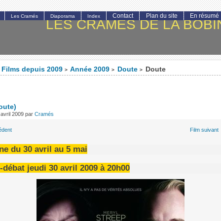
Contact
Plan du site
En résumé
Les Cramés
Diaporama
Index
LES CRAMÉS DE LA BOBI
Films depuis 2009
Année 2009
Doute
Doute
>
>
>
oute)
avril 2009
par
Cramés
édent
Film suivant
e du 30 avril au 5 mai
-débat jeudi 30 avril 2009 à 20h00