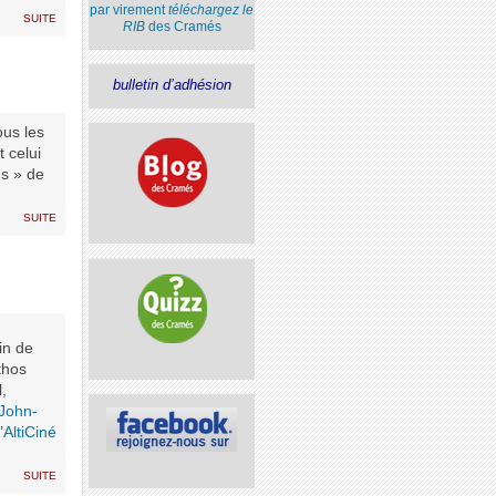
par virement
téléchargez le
suite
RIB
des Cramés
bulletin d’adhésion
ous les
 celui
es » de
suite
ein de
thos
,
John-
’
AltiCiné
suite