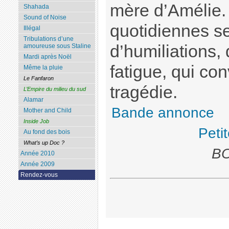
mère d’Amélie.
Shahada
Sound of Noise
quotidiennes s
Illégal
Tribulations d’une
d’humiliations,
amoureuse sous Staline
Mardi après Noël
fatigue, qui co
Même la pluie
Le Fanfaron
tragédie.
L’Empire du milieu du sud
Alamar
Bande annonce
Mother and Child
Inside Job
Peti
Au fond des bois
What’s up Doc ?
BO
Année 2010
Année 2009
Rendez-vous