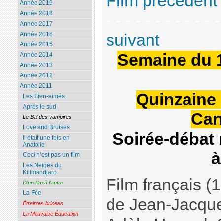
Film précédent
Année 2019
Année 2018
- - - - - - - - - - - 
Année 2017
Année 2016
suivant
Année 2015
Semaine du 
Année 2014
Année 2013
Année 2012
Année 2011
Quinzaine 
Les Bien-aimés
Après le sud
Can
Le Bal des vampires
Love and Bruises
Soirée-débat
Il était une fois en
Anatolie
à
Ceci n’est pas un film
Les Neiges du
Kilimandjaro
Film français (
D’un film à l’autre
La Fée
de Jean-Jacque
Étreintes brisées
La Mauvaise Éducation