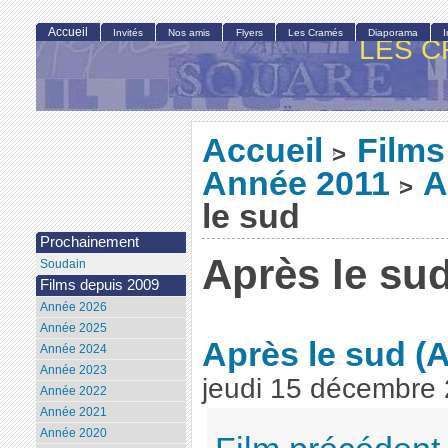
Accueil
Invités
Nos amis
Flyers
Les Cramés
Diaporama
LES C
Accueil
Films
>
Année 2011
A
>
le sud
Prochainement
Après le su
Soudain
Films depuis 2009
Année 2026
Année 2025
Après le sud
(A
Année 2024
Année 2023
jeudi 15 décembre
Année 2022
Année 2021
Année 2020