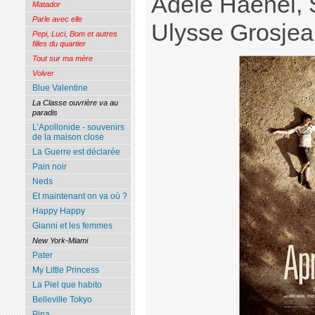
Adèle Haenel, S
Matador
Parle avec elle
Ulysse Grosjea
Pepi, Luci, Bom et autres
filles du quartier
Tout sur ma mère
Volver
Blue Valentine
La Classe ouvrière va au
paradis
L’Apollonide - souvenirs
de la maison close
La Guerre est déclarée
Pain noir
Neds
Et maintenant on va où ?
Happy Happy
Gianni et les femmes
New York-Miami
Pater
My Little Princess
La Piel que habito
Belleville Tokyo
Pina