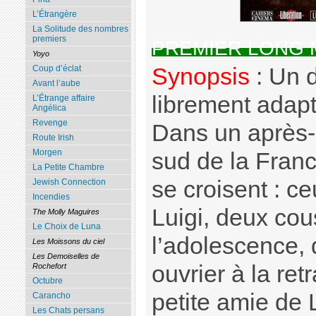
L’Étrangère
La Solitude des nombres
premiers
PREMIER LONG
Yoyo
Synopsis
: Un 
Coup d’éclat
Avant l’aube
librement adapté
L’Étrange affaire
Angélica
Revenge
Dans un après-
Route Irish
Morgen
sud de la Franc
La Petite Chambre
se croisent : c
Jewish Connection
Incendies
Luigi, deux cou
The Molly Maguires
Le Choix de Luna
l’adolescence,
Les Moissons du ciel
Les Demoiselles de
ouvrier à la retr
Rochefort
Octubre
petite amie de L
Carancho
Les Chats persans