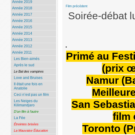
Année 2019
Film précédent
Année 2018
Soirée-débat l
Année 2017
Année 2016
Année 2015
Année 2014
Année 2013
.
Année 2012
Année 2011
Primé au Fest
Les Bien-aimés
(prix 
Après le sud
Le Bal des vampires
Namur (Ba
Love and Bruises
Il était une fois en
Anatolie
Meilleur
Ceci n’est pas un film
San Sebastia
Les Neiges du
Kilimandjaro
D’un film à l’autre
film
La Fée
Étreintes brisées
Toronto (Pr
La Mauvaise Éducation