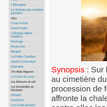
L’Étrangère
La Solitude des nombres
premiers
Yoyo
Coup d’éclat
Avant l’aube
L’Étrange affaire
Angélica
Revenge
Route Irish
Morgen
La Petite Chambre
Jewish Connection
Incendies
Synopsis
: Sur
The Molly Maguires
au cimetière du
Le Choix de Luna
Les Moissons du ciel
procession de 
Les Demoiselles de
Rochefort
Octubre
affronte la chal
Carancho
Les Chats persans