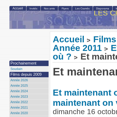
Accueil
Invités
Nos amis
Flyers
Les Cramés
Diaporama
LES C
Accueil
Films
>
Année 2011
E
>
où ?
Et maint
>
Prochainement
Et maintena
Soudain
Films depuis 2009
Année 2026
Année 2025
Et maintenant 
Année 2024
Année 2023
maintenant on 
Année 2022
Année 2021
dimanche 16 octob
Année 2020