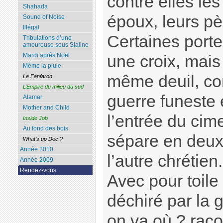
contre elles le
Shahada
époux, leurs pèr
Sound of Noise
Illégal
Certaines porten
Tribulations d’une
amoureuse sous Staline
Mardi après Noël
une croix, mais
Même la pluie
même deuil, c
Le Fanfaron
L’Empire du milieu du sud
guerre funeste e
Alamar
Mother and Child
l’entrée du cime
Inside Job
Au fond des bois
sépare en deux
What’s up Doc ?
Année 2010
l’autre chrétien.
Année 2009
Rendez-vous
Avec pour toile
déchiré par la 
on va où ? raco