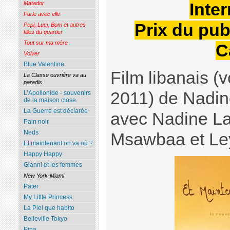
Inter
Matador
Parle avec elle
Prix du pub
Pepi, Luci, Bom et autres
filles du quartier
Tout sur ma mère
C
Volver
Blue Valentine
Film libanais (
La Classe ouvrière va au
paradis
2011) de Nadin
L’Apollonide - souvenirs
de la maison close
La Guerre est déclarée
avec Nadine La
Pain noir
Neds
Msawbaa et Le
Et maintenant on va où ?
Happy Happy
Gianni et les femmes
New York-Miami
Pater
My Little Princess
La Piel que habito
Belleville Tokyo
Pina