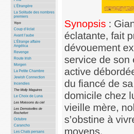
L’Étrangère
La Solitude des nombres
premiers
Synopsis
: Gian
Yoyo
Coup d’éclat
éclatante, fait 
Avant l’aube
L’Étrange affaire
dévouement exce
Angélica
Revenge
service de son
Route Irish
Morgen
active débordée
La Petite Chambre
Jewish Connection
du fiancé de sa 
Incendies
The Molly Maguires
domicile chez lu
Le Choix de Luna
Les Moissons du ciel
vieille mère, n
Les Demoiselles de
Rochefort
s’obstine à viv
Octubre
Carancho
moyens.
Les Chats persans