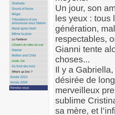
Shahada
Un jour, son am
Sound of Noise
Illégal
les yeux : tou
Tribulations d’une
amoureuse sous Staline
génération, mal
Mardi après Noël
Même la pluie
respectables, o
Le Fanfaron
L’Empire du milieu du sud
Gianni tente al
Alamar
Mother and Child
choses...
Inside Job
Au fond des bois
Il y a Gabriella,
What’s up Doc ?
désirée de long
Année 2010
Année 2009
merveilleux pre
Rendez-vous
sublime Cristin
sa mère, et l’i