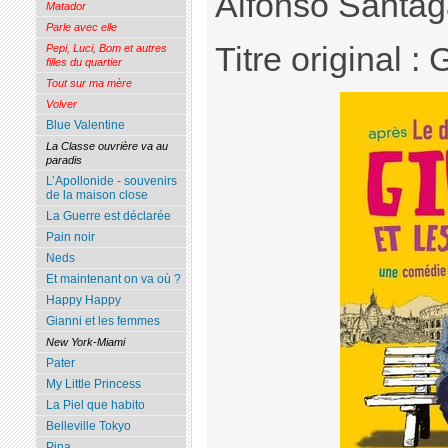
Alfonso Santag
Matador
Parle avec elle
Titre original :
Pepi, Luci, Bom et autres
filles du quartier
Tout sur ma mère
Volver
Blue Valentine
La Classe ouvrière va au
paradis
L’Apollonide - souvenirs
de la maison close
La Guerre est déclarée
Pain noir
Neds
Et maintenant on va où ?
Happy Happy
Gianni et les femmes
New York-Miami
Pater
My Little Princess
La Piel que habito
Belleville Tokyo
Pina