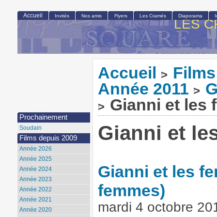
Accueil
Invités
Nos amis
Flyers
Les Cramés
Diaporama
LES C
Accueil
Films
>
Année 2011
G
>
Gianni et les
>
Prochainement
Gianni et l
Soudain
Films depuis 2009
Année 2026
Année 2025
Gianni et les 
Année 2024
Année 2023
femmes)
Année 2022
Année 2021
mardi 4 octobre 20
Année 2020