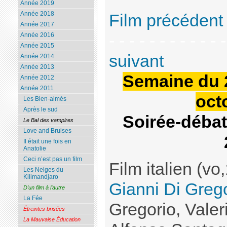
Année 2019
Année 2018
Film précédent
Année 2017
- - - - - - - - - - - 
Année 2016
Année 2015
suivant
Année 2014
Année 2013
Semaine du 
Année 2012
Année 2011
oct
Les Bien-aimés
Après le sud
Soirée-débat
Le Bal des vampires
Love and Bruises
Il était une fois en
Anatolie
Ceci n’est pas un film
Film italien (vo
Les Neiges du
Kilimandjaro
Gianni Di Greg
D’un film à l’autre
La Fée
Gregorio, Valer
Étreintes brisées
La Mauvaise Éducation