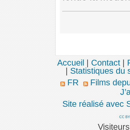
Accueil
|
Contact
|
|
Statistiques du s
FR
Films dep
J’
Site réalisé avec 
CC BY
Visiteur