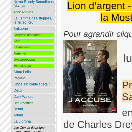
Never Rarely Sometimes
Lion d’argent -
Always
Adolescentes
la Mos
La Femme des steppes,
le flic et l’œuf
Antigone
Pour agrandir cliq
Citoyens du monde
Sole
Il Campione
l
Maternal
Una promessa
Michel Ange
Abou Leila
Ragtime
Pr
Jinpa, un conte tibétain
Deux
Sa
Dark Waters
Des Hommes
Benni
en
Adam
de Charles Drey
La Llorona
Les Contes de la lune
vague après la pluie