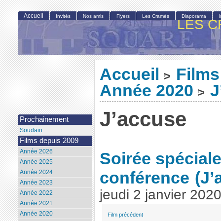
Accueil
Invités
Nos amis
Flyers
Les Cramés
Diaporama
LES C
Accueil
Films
>
Année 2020
J
>
J’accuse
Prochainement
Soudain
Films depuis 2009
Année 2026
Soirée spéciale 
Année 2025
conférence
(J’
Année 2024
Année 2023
jeudi 2 janvier 202
Année 2022
Année 2021
Année 2020
Film précédent