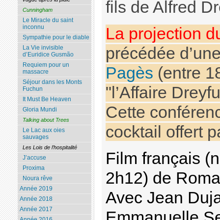
fils de Alfred D
Cunningham
Le Miracle du saint
inconnu
La projection d
Sympathie pour le diable
précédée d’une
La Vie invisible
d’Euridice Gusmão
Requiem pour un
Pagès
(entre 18
massacre
Séjour dans les Monts
"l’Affaire Drey
Fuchun
It Must Be Heaven
Cette conférenc
Gloria Mundi
Talking about Trees
cocktail offert pa
Le Lac aux oies
sauvages
Les Lois de l’hospitalité
Film français 
J’accuse
Proxima
2h12) de Roma
Noura rêve
Année 2019
Avec Jean Duja
Année 2018
Année 2017
Emmanuelle Sei
Année 2016