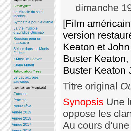
dimanche 19
Cunningham
Le Miracle du saint
inconnu
[
Film américain
Sympathie pour le diable
La Vie invisible
version restaur
d’Euridice Gusmão
Requiem pour un
massacre
Keaton et John
Séjour dans les Monts
Fuchun
Buster Keaton,
It Must Be Heaven
Gloria Mundi
Buster Keaton 
Talking about Trees
Le Lac aux oies
sauvages
Titre original
Ou
Les Lois de l’hospitalité
J’accuse
Synopsis
Une lu
Proxima
Noura rêve
oppose les cla
Année 2019
Année 2018
Au cours d’une 
Année 2017
Année 2016