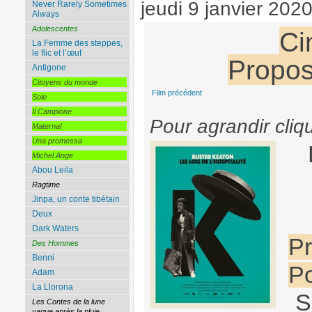
jeudi 9 janvier 202
Never Rarely Sometimes
Always
Adolescentes
Ci
La Femme des steppes,
le flic et l’œuf
Propos
Antigone
Citoyens du monde
Film précédent
Sole
Il Campione
Pour agrandir cliq
Maternal
Una promessa
Michel Ange
Abou Leila
Ragtime
Jinpa, un conte tibétain
Deux
Dark Waters
Pr
Des Hommes
Benni
Po
Adam
La Llorona
S
Les Contes de la lune
vague après la pluie