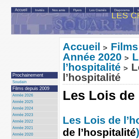
Accueil
Invités
Nos amis
Flyers
Les Cramés
Diaporama
LES C
Accueil
Films
>
Année 2020
L
>
l’hospitalité
L
>
l’hospitalité
Prochainement
Soudain
Films depuis 2009
Les Lois de 
Année 2026
Année 2025
Année 2024
Année 2023
Les Lois de l’ho
Année 2022
Année 2021
de l’hospitalité
Année 2020