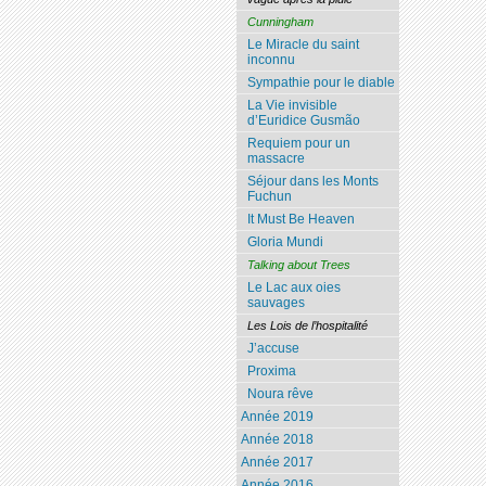
Cunningham
Le Miracle du saint
inconnu
Sympathie pour le diable
La Vie invisible
d’Euridice Gusmão
Requiem pour un
massacre
Séjour dans les Monts
Fuchun
It Must Be Heaven
Gloria Mundi
Talking about Trees
Le Lac aux oies
sauvages
Les Lois de l’hospitalité
J’accuse
Proxima
Noura rêve
Année 2019
Année 2018
Année 2017
Année 2016