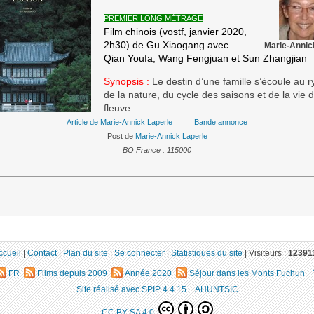
PREMIER LONG MÉTRAGE
Film chinois (vostf, janvier 2020,
2h30) de Gu Xiaogang avec
Marie-Annic
Qian Youfa, Wang Fengjuan et Sun Zhangjian
Synopsis :
Le destin d’une famille s’écoule au 
de la nature, du cycle des saisons et de la vie 
fleuve.
Article de Marie-Annick Laperle
Bande annonce
Post de
Marie-Annick Laperle
BO France : 115000
ccueil
|
Contact
|
Plan du site
|
Se connecter
|
Statistiques du site
|
Visiteurs :
12391
FR
Films depuis 2009
Année 2020
Séjour dans les Monts Fuchun
Site réalisé avec SPIP 4.4.15
+
AHUNTSIC
CC BY-SA 4.0