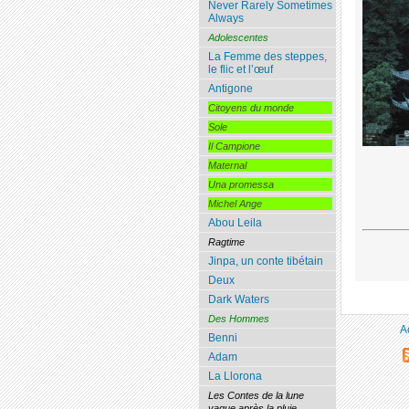
Never Rarely Sometimes
Always
Adolescentes
La Femme des steppes,
le flic et l’œuf
Antigone
Citoyens du monde
Sole
Il Campione
Maternal
Una promessa
Michel Ange
Abou Leila
Ragtime
Jinpa, un conte tibétain
Deux
Dark Waters
Des Hommes
A
Benni
Adam
La Llorona
Les Contes de la lune
vague après la pluie