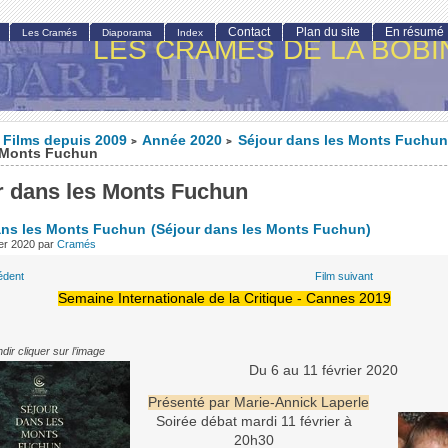
Contact
Plan du site
En résumé
Les Cramés
Diaporama
Index
LES CRAMÉS DE LA BOBI
Films depuis 2009
Année 2020
Séjour dans les Monts Fuchun
>
>
 Monts Fuchun
r dans les Monts Fuchun
ans les Monts Fuchun
(Séjour dans les Monts Fuchun)
ier 2020
par
Cramés
édent
Film suivant
Semaine Internationale de la Critique - Cannes 2019
dir cliquer sur l’image
Du 6 au 11 février 2020
Présenté par Marie-Annick Laperle
Soirée débat mardi 11 février à
20h30