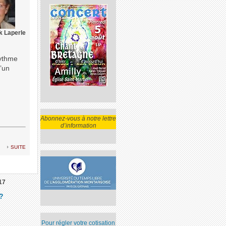
k Laperle
rythme
d’un
Abonnez-vous à notre lettre
d’information
suite
17
?
Pour régler votre cotisation