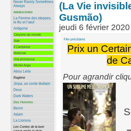
Never Rarely Sometimes
(La Vie invisibl
Always
Adolescentes
Gusmão)
La Femme des steppes,
le flic et l’œuf
jeudi 6 février 2020
Antigone
Citoyens du monde
Film précédent
Sole
Prix un Certai
Il Campione
Maternal
de C
Una promessa
Michel Ange
Abou Leila
Pour agrandir cliq
Ragtime
Jinpa, un conte tibétain
Deux
Dark Waters
Des Hommes
Benni
S
Adam
La Llorona
Les Contes de la lune
vague après la pluie