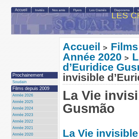
Accueil
Invités
Nos amis
Flyers
Les Cramés
Diaporama
LES C
Accueil
Films
>
Année 2020
L
>
d’Euridice Gu
invisible d’Eu
Prochainement
Soudain
Films depuis 2009
La Vie invis
Année 2026
Année 2025
Gusmão
Année 2024
Année 2023
Année 2022
Année 2021
La Vie invisib
Année 2020