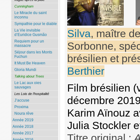
Cunningham
Le Miracle du saint
inconnu
Sympathie pour le diable
Silva
, maître d
La Vie invisible
d’Euridice Gusmão
Requiem pour un
Sorbonne, spéc
massacre
Séjour dans les Monts
brésilien et pr
Fuchun
It Must Be Heaven
Berthier
Gloria Mundi
Talking about Trees
Le Lac aux oies
Film brésilien (
sauvages
Les Lois de l’hospitalité
décembre 2019
J’accuse
Proxima
Karim Aïnouz a
Noura rêve
Année 2019
Julia Stockler 
Année 2018
Année 2017
Titre original :
A
Année 2016