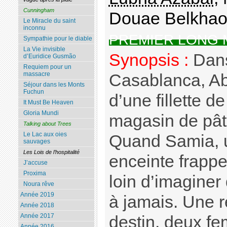
Cunningham
Douae Belkha
Le Miracle du saint
inconnu
PREMIER LONG
Sympathie pour le diable
La Vie invisible
Synopsis :
Dans
d’Euridice Gusmão
Requiem pour un
massacre
Casablanca, Ab
Séjour dans les Monts
Fuchun
d’une fillette de
It Must Be Heaven
Gloria Mundi
magasin de pât
Talking about Trees
Le Lac aux oies
Quand Samia, 
sauvages
Les Lois de l’hospitalité
enceinte frappe
J’accuse
Proxima
loin d’imaginer
Noura rêve
Année 2019
à jamais. Une r
Année 2018
Année 2017
destin, deux fe
Année 2016