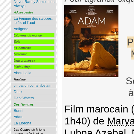
Never Rarely Sometimes
Always
Adolescentes
La Femme des steppes,
le flic et l’œuf
Antigone
Citoyens du monde
P
Sole
Il Campione
Maternal
Una promessa
Michel Ange
Abou Leila
S
Ragtime
Jinpa, un conte tibétain
à
Deux
Dark Waters
Des Hommes
Film marocain (
Benni
Adam
1h40) de
Marya
La Llorona
Lubna Azabal
,
Les Contes de la lune
vague après la pluie