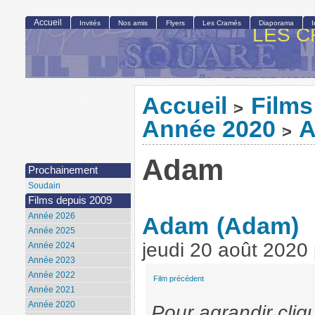
Accueil
Invités
Nos amis
Flyers
Les Cramés
Diaporama
LES C
Accueil
Films
>
Année 2020
>
Adam
Prochainement
Soudain
Films depuis 2009
Année 2026
Adam
(Adam)
Année 2025
jeudi 20 août 2020
Année 2024
Année 2023
Année 2022
Film précédent
Année 2021
Année 2020
Pour agrandir cliq