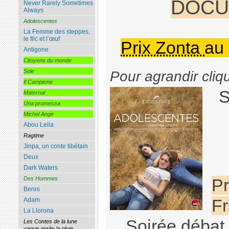
DOCU
Never Rarely Sometimes
Always
Adolescentes
La Femme des steppes,
le flic et l’œuf
Prix Zonta
au 
Antigone
Citoyens du monde
Sole
Pour agrandir cliq
Il Campione
S
Maternal
Una promessa
Michel Ange
Abou Leila
Ragtime
Jinpa, un conte tibétain
Deux
Dark Waters
Des Hommes
Pr
Benni
Adam
Fr
La Llorona
Soirée débat 
Les Contes de la lune
vague après la pluie