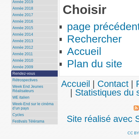
Année 2019
Choisir
Année 2018
Année 2017
Année 2016
page précéden
Année 2015
Année 2014
Rechercher
Année 2013
Année 2012
Accueil
Année 2011
Plan du site
Année 2010
Année 2009
Rendez-vous
Rétrospectives
Accueil
|
Contact
|
Week End Jeunes
|
Statistiques du s
Réalisateurs
WE italien
Week-End sur le cinéma
d’un pays
Cycles
Site réalisé avec 
Festivals Télérama
CC BY