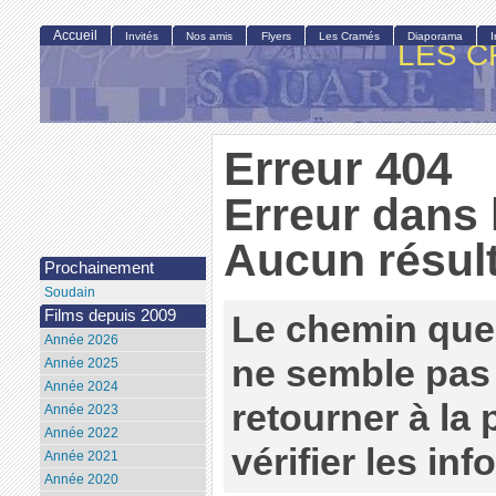
Accueil
Invités
Nos amis
Flyers
Les Cramés
Diaporama
LES C
Erreur 404
Erreur dans 
Aucun résult
Prochainement
Soudain
Films depuis 2009
Le chemin que
Année 2026
ne semble pas 
Année 2025
Année 2024
retourner à la
Année 2023
Année 2022
vérifier les in
Année 2021
Année 2020