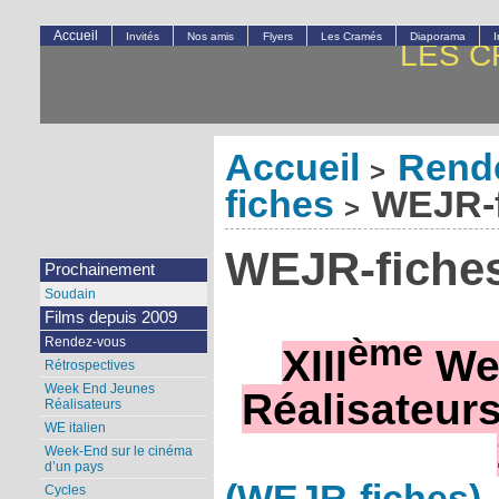
Accueil
Invités
Nos amis
Flyers
Les Cramés
Diaporama
LES C
Accueil
Rend
>
fiches
WEJR-f
>
WEJR-fiche
Prochainement
Soudain
Films depuis 2009
ème
Rendez-vous
XIII
We
Rétrospectives
Week End Jeunes
Réalisateurs 
Réalisateurs
WE italien
Week-End sur le cinéma
d’un pays
(WEJR-fiches)
Cycles