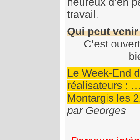
heureux d’en pa
travail.
Qui peut venir
C’est ouvert
bi
Le Week-End d
réalisateurs : …
Montargis les 2
par Georges