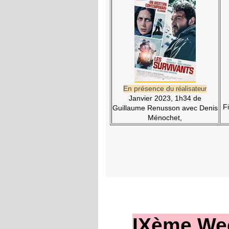
En présence d
u réalisateur
Janvier 2023, 1h34 de
F
Guillaume Renusson avec Denis
Ménochet,
IXème We