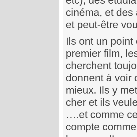
etc), des étudi
cinéma, et des 
et peut-être vo
Ils ont un poin
premier film, le
cherchent toujo
donnent à voir c
mieux. Ils y met
cher et ils veul
….et comme ce 
compte comme a