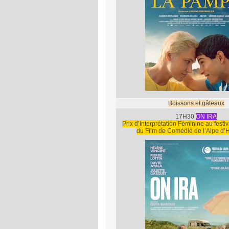
Boissons et gâteaux
17H30
ON IRA
Prix d’Interprétation Féminine au festiv
du Film de Comédie de l’Alpe d’