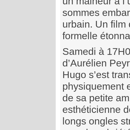
un malheur à l’
sommes embarqu
urbain. Un film
formelle étonna
Samedi à 17H
d’Aurélien Peyr
Hugo s’est tra
physiquement e
de sa petite a
esthéticienne do
longs ongles s