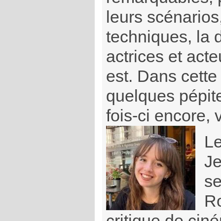
leurs scénarios,
techniques, la
actrices et acte
est. Dans cette 
quelques pépite
fois-ci encore, 
L
Je
se
R
critique de cin