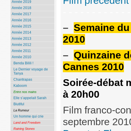
Film précédent
Année 2019
Année 2018
- - - - - - - - - - - 
Année 2017
Année 2016
–
Semaine du
Année 2015
Année 2014
2010
Année 2013
Année 2012
Année 2011
–
Quinzaine d
Année 2010
Benda Bilili !
Cannes 2010
Le Dernier voyage de
Tanya
Soirée-débat 
Chantrapas
Kaboom
à 20h00
Entre nos mains
Elle s’appelait Sarah
Biutiful
Film franco-con
La Rumeur
Un homme qui crie
septembre 201
Land and Freedom
Raining Stones