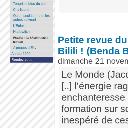
Tengri, le bleu du ciel
City Island
Qu’un seul tienne et les
autres suivront
L’Enfer
Hadewijch
Petite revue d
Freaks : La Monstrueuse
parade
A propos d’Elly
Bilili !
(Benda Bil
Année 2009
dimanche 21 nove
Rendez-vous
Le Monde (Jac
[..] l’énergie r
enchanteresse f
formation sur s
inespéré de ce