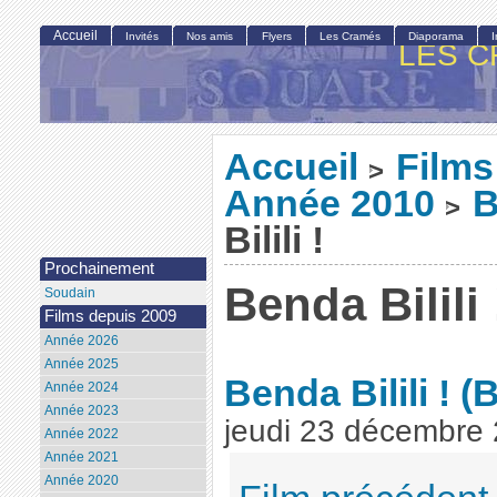
Accueil
Invités
Nos amis
Flyers
Les Cramés
Diaporama
LES C
Accueil
Films
>
Année 2010
B
>
Bilili !
Prochainement
Benda Bilili 
Soudain
Films depuis 2009
Année 2026
Année 2025
Benda Bilili !
(B
Année 2024
Année 2023
jeudi 23 décembre
Année 2022
Année 2021
Année 2020