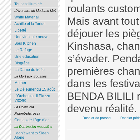
Tout est illuminé
roulants custo
L’Aventure de Madame Muir
White Material
Mais avant tout 
Achille et la Tortue
déjouer les piè
Liberté
Une vie toute neuve
Kinshasa, chan
Soul Kitchen
Le Refuge
s’évader. Penda
Une éducation
Disgrâce
premières chan
La Dame de trèfle
La Mort aux trousses
dans les festiv
Mother
Le Déjeuner du 15 août
BENDA BILILI n
L’Orchestra di Piazza
Vittorio
devenu réalité.
La Dolce vita
Palombella rossa
Dossier de presse
Dossier péd
Contes de l’âge d’or
La Domination masculine
I don’t want to Sleep
Alone