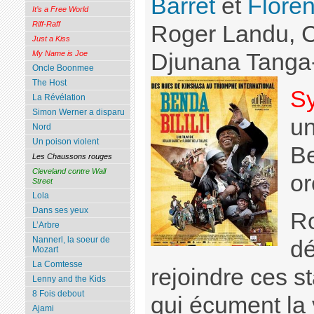
Barret
et
Floren
It’s a Free World
Riff-Raff
Roger Landu, 
Just a Kiss
Djunana Tanga
My Name is Joe
Oncle Boonmee
The Host
S
La Révélation
Simon Werner a disparu
un
Nord
Un poison violent
Be
Les Chaussons rouges
Cleveland contre Wall
or
Street
Lola
Dans ses yeux
Ro
L’Arbre
Nannerl, la soeur de
dé
Mozart
La Comtesse
rejoindre ces st
Lenny and the Kids
8 Fois debout
qui écument la v
Ajami