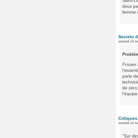
Saint-L
deux pa
femme r
Secrets d
samedi 14 m
Problè
Frozen 
l’essent
parle de
technic
de zéro,
l’équipe
Critiques
samedi 14 m
"Sur des