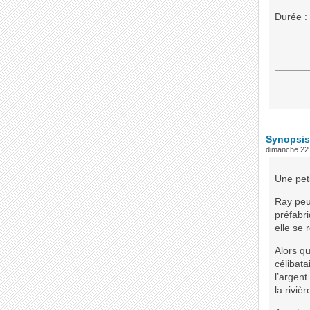
Durée :
Synopsis
dimanche 22
Une peti
Ray peut
préfabr
elle se 
Alors qu
célibat
l’argent
la riviè