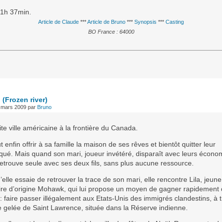
 1h 37min.
Article de Claude
***
Article de Bruno
***
Synopsis
***
Casting
BO France : 64000
(Frozen river)
 mars 2009
par
Bruno
te ville américaine à la frontière du Canada.
 enfin offrir à sa famille la maison de ses rêves et bientôt quitter leur
iqué. Mais quand son mari, joueur invétéré, disparaît avec leurs écono
retrouve seule avec ses deux fils, sans plus aucune ressource.
’elle essaie de retrouver la trace de son mari, elle rencontre Lila, jeun
aire d’origine Mohawk, qui lui propose un moyen de gagner rapidement
 : faire passer illégalement aux Etats-Unis des immigrés clandestins, à 
re gelée de Saint Lawrence, située dans la Réserve indienne.