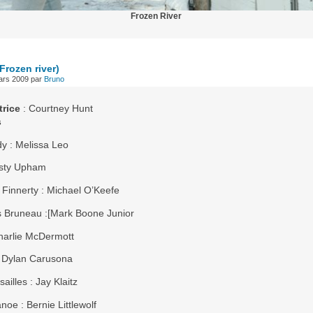
Frozen River
(Frozen river)
ars 2009
par
Bruno
trice
: Courtney Hunt
s
y : Melissa Leo
Misty Upham
 Finnerty : Michael O’Keefe
 Bruneau :[Mark Boone Junior
Charlie McDermott
 Dylan Carusona
ailles : Jay Klaitz
oe : Bernie Littlewolf