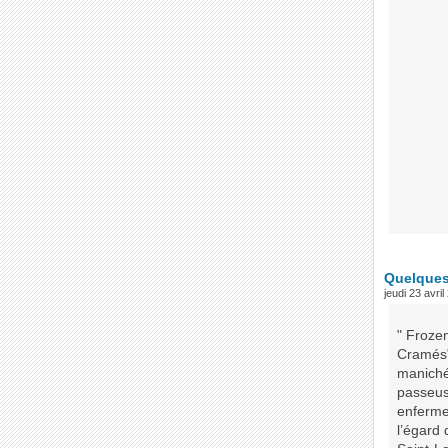
Quelques
jeudi 23 avri
" Frozen
Cramés"
maniché
passeuse
enfermem
l’égard 