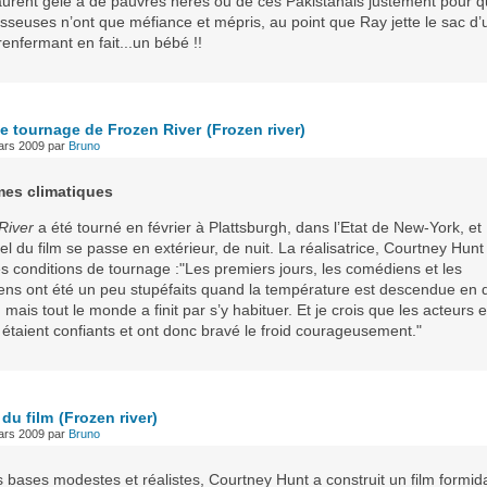
aurent gelé à de pauvres hères ou de ces Pakistanais justement pour qu
sseuses n’ont que méfiance et mépris, au point que Ray jette le sac d’
enfermant en fait...un bébé !!
e tournage de Frozen River
(Frozen river)
ars 2009
par
Bruno
mes climatiques
River
a été tourné en février à Plattsburgh, dans l’Etat de New-York, et
iel du film se passe en extérieur, de nuit. La réalisatrice, Courtney Hun
s conditions de tournage :"Les premiers jours, les comédiens et les
iens ont été un peu stupéfaits quand la température est descendue en
 mais tout le monde a finit par s’y habituer. Et je crois que les acteurs e
 étaient confiants et ont donc bravé le froid courageusement."
 du film
(Frozen river)
ars 2009
par
Bruno
 bases modestes et réalistes, Courtney Hunt a construit un film formid