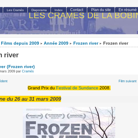
Contact
Plan du site
En résumé
Les Cramés
Diaporama
Index
LES CRAMÉS DE LA BOBI
Films depuis 2009
Année 2009
Frozen river
Frozen river
>
>
>
 river
ver
(Frozen river)
 mars 2009
par
Cramés
édent
Film suivant
Grand Prix du
Festival de Sundance
2008.
ne du 26 au 31 mars 2009