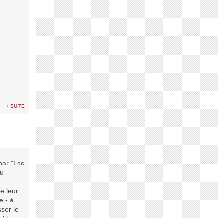
suite
 par "Les
ou
e leur
e - à
sser le