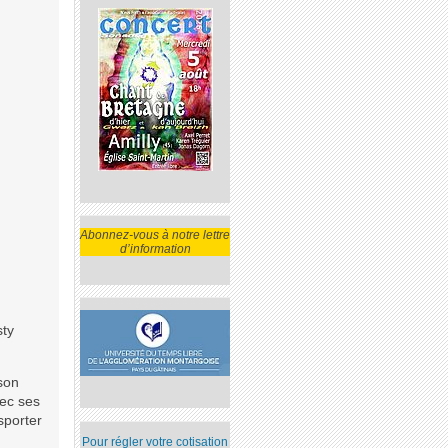
Abonnez-vous à notre lettre
d’information
sty
son
vec ses
sporter
Pour régler votre cotisation