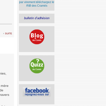
par virement
téléchargez le
RIB
des Cramés
bulletin d’adhésion
suite
mies,
e mère
 de
travers