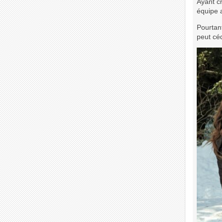
Ayant cr
équipe a
Pourtant
peut céd