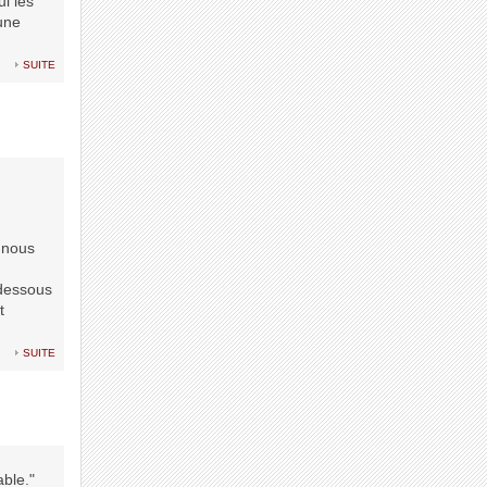
i les
une
suite
t nous
 dessous
t
suite
able."