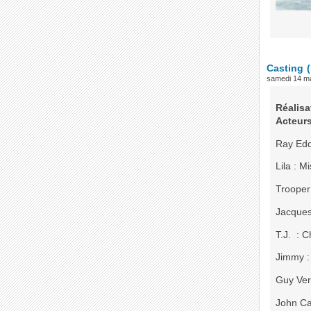
Casting
samedi 14 m
Réalisa
Acteur
Ray Edd
Lila : 
Trooper
Jacques
T.J. : 
Jimmy :
Guy Vers
John Can