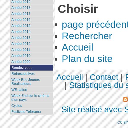
Année 2019
Choisir
Année 2018
Année 2017
Année 2016
page précéden
Année 2015
Année 2014
Rechercher
Année 2013
Année 2012
Accueil
Année 2011
Plan du site
Année 2010
Année 2009
Rendez-vous
Rétrospectives
Accueil
|
Contact
|
Week End Jeunes
|
Statistiques du s
Réalisateurs
WE italien
Week-End sur le cinéma
d’un pays
Cycles
Site réalisé avec 
Festivals Télérama
CC BY