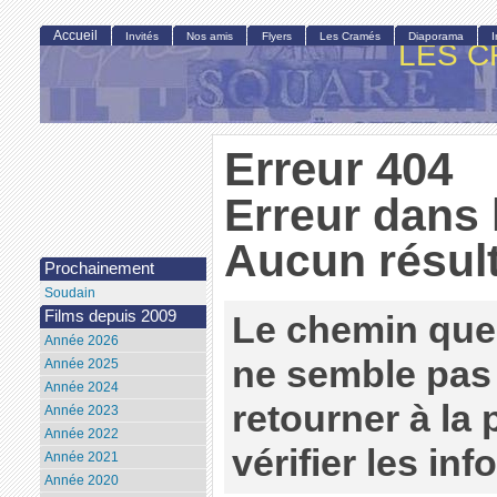
Accueil
Invités
Nos amis
Flyers
Les Cramés
Diaporama
LES C
Erreur 404
Erreur dans 
Aucun résult
Prochainement
Soudain
Films depuis 2009
Le chemin que
Année 2026
ne semble pas 
Année 2025
Année 2024
retourner à la
Année 2023
Année 2022
vérifier les in
Année 2021
Année 2020