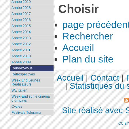
Année 2019
Choisir
Année 2018
Année 2017
Année 2016
page précéden
Année 2015
Année 2014
Rechercher
Année 2013
Année 2012
Accueil
Année 2011
Plan du site
Année 2010
Année 2009
Rendez-vous
Rétrospectives
Accueil
|
Contact
|
Week End Jeunes
|
Statistiques du s
Réalisateurs
WE italien
Week-End sur le cinéma
d’un pays
Cycles
Site réalisé avec 
Festivals Télérama
CC BY