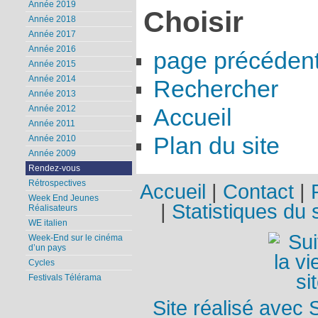
Année 2019
Choisir
Année 2018
Année 2017
Année 2016
page précéden
Année 2015
Année 2014
Rechercher
Année 2013
Année 2012
Accueil
Année 2011
Plan du site
Année 2010
Année 2009
Rendez-vous
Rétrospectives
Accueil
|
Contact
|
Week End Jeunes
|
Statistiques du s
Réalisateurs
WE italien
Week-End sur le cinéma
d’un pays
Cycles
Festivals Télérama
Site réalisé avec 