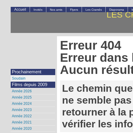
Accueil
Invités
Nos amis
Flyers
Les Cramés
Diaporama
LES C
Erreur 404
Erreur dans 
Aucun résult
Prochainement
Soudain
Films depuis 2009
Le chemin que
Année 2026
ne semble pas 
Année 2025
Année 2024
retourner à la
Année 2023
Année 2022
vérifier les in
Année 2021
Année 2020