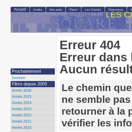
Accueil
Invités
Nos amis
Flyers
Les Cramés
Diaporama
LES C
Erreur 404
Erreur dans 
Aucun résult
Prochainement
Soudain
Films depuis 2009
Le chemin que
Année 2026
ne semble pas 
Année 2025
Année 2024
retourner à la
Année 2023
Année 2022
vérifier les in
Année 2021
Année 2020