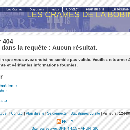
Contact
Plan du site
En résumé
Les Cramés
Diaporama
Index
LES CRAMÉS DE LA BOBI
r 404
 dans la requête : Aucun résultat.
n que vous avez choisi ne semble pas valide. Veuillez retourner 
te et vérifier les informations fournies.
r
récédente
cher
site
ccueil
|
Contact
|
Plan du site
|
Se connecter
|
Statistiques du site
|
Visiteurs :
12449
?
FR
Site réalisé avec SPIP 4.4.15
+
AHUNTSIC