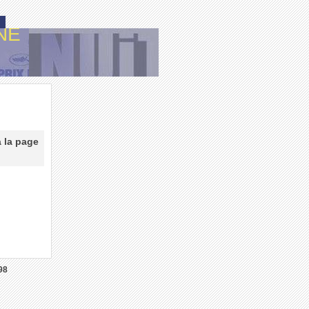
NE
à la page
98