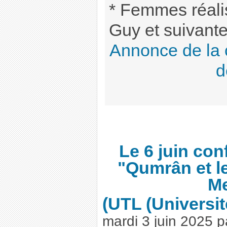
* Femmes réalis
Guy et suivantes
Annonce de la c
d
Le 6 juin con
"Qumrân et l
Me
(UTL (Universi
mardi 3 juin 2025
p