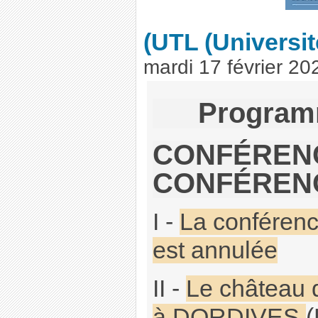
(UTL (Universi
mardi 17 février 20
Programm
CONFÉRENCE
CONFÉRENC
I -
La conféren
est annulée
II -
Le château 
à DORDIVES
(