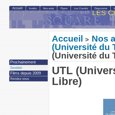
Accueil
Invités
Nos amis
Flyers
Les Cramés
Diaporama
LES C
Accueil
Nos 
>
(Université du
(Université du
Prochainement
UTL (Univer
Soudain
Films depuis 2009
Libre)
Rendez-vous