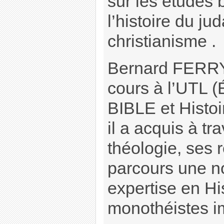
sur les études b
l’histoire du ju
christianisme .
Bernard FERRY
cours à l’UTL (É
BIBLE et Histoi
il a acquis à t
théologie, ses 
parcours une no
expertise en Hi
monothéistes i