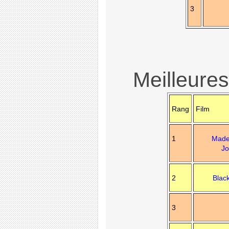
3
Meilleures
Rang
Film
1
Made
Jo
2
Blac
3