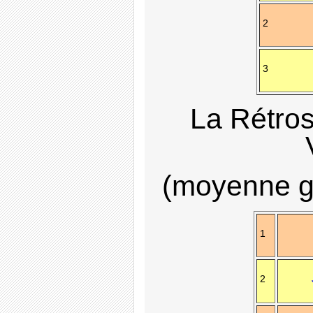
2
3
La Rétro
(moyenne gé
1
2