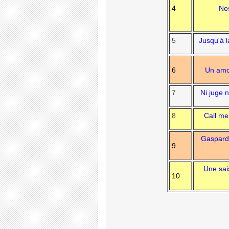
4
Nos
5
Jusqu'à 
6
Un amo
7
Ni juge 
8
Call me
Gaspard
9
Une sai
10