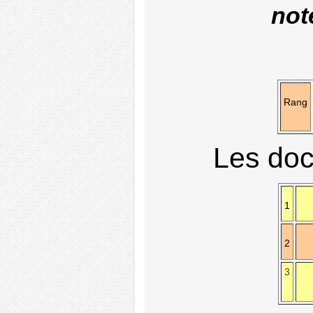
not
Rang
Les doc
1
2
3