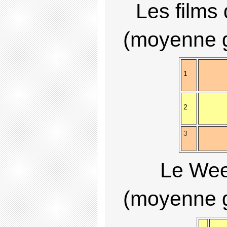
Les films 
(moyenne
1
2
3
Le Wee
(moyenne