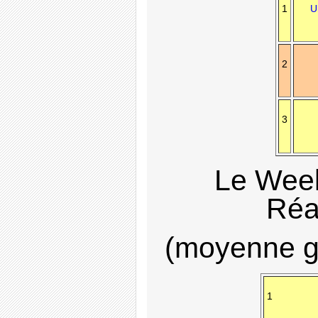
1
U
2
3
Le Wee
Réa
(moyenne gé
1