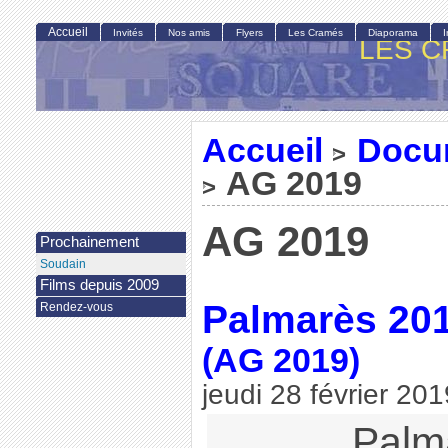
Accueil
Invités
Nos amis
Flyers
Les Cramés
Diaporama
LES C
Accueil
Docu
>
AG 2019
>
AG 2019
Prochainement
Soudain
Films depuis 2009
Palmarès 20
Rendez-vous
(AG 2019)
jeudi 28 février 201
Palm