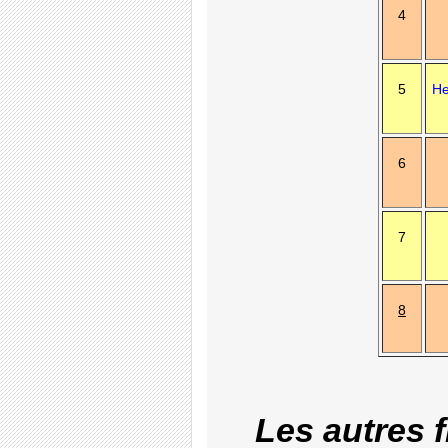
4
5
He
6
7
8
Les autres 