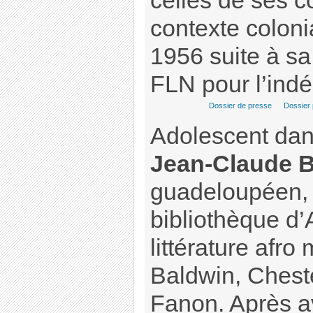
celles de ses c
contexte colonia
1956 suite à sa
FLN pour l’ind
Dossier de presse
Dossier
Adolescent dans
Jean-Claude 
guadeloupéen, 
bibliothèque d’
littérature afro
Baldwin, Chest
Fanon. Après av