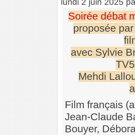
lundi 2 juin 2025
p
Soirée débat m
proposée par
fi
avec Sylvie Br
TV5
Mehdi Lallou
a
Film français (
Jean-Claude B
Bouyer, Débora