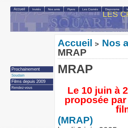
Accueil
Invités
Nos amis
Flyers
Les Cramés
Diaporama
LES C
Accueil
Nos 
>
MRAP
MRAP
Prochainement
Soudain
Films depuis 2009
Le 10 juin à 
Rendez-vous
proposée par
fi
(MRAP)