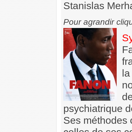
Stanislas Merha
Pour agrandir cliq
S
Fa
fr
la
n
de
psychiatrique d
Ses méthodes c