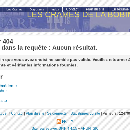
Contact
Plan du site
En résumé
Les Cramés
Diaporama
Index
LES CRAMÉS DE LA BOBI
r 404
 dans la requête : Aucun résultat.
n que vous avez choisi ne semble pas valide. Veuillez retourner 
te et vérifier les informations fournies.
r
récédente
cher
site
ccueil
|
Contact
|
Plan du site
|
Se connecter
|
Statistiques du site
|
Visiteurs :
12479
?
FR
Site réalisé avec SPIP 4.4.15
+
AHUNTSIC