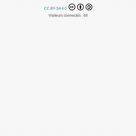
CC BY-SA 4.0
Visiteurs connectés :
68