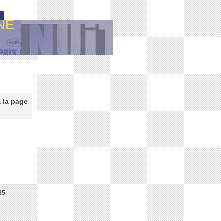
NE
à la page
85