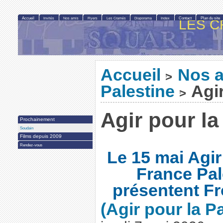
Accueil
Contact
Plan du site
Invités
Nos amis
Flyers
Les Cramés
Diaporama
Index
LES C
Accueil
Nos 
>
Palestine
Agir
>
Agir pour la
Prochainement
Soudain
Films depuis 2009
Rendez-vous
Le 15 mai Agir
France Pal
présentent F
(Agir pour la P