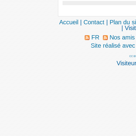
Accueil
|
Contact
|
Plan du si
|
Visi
FR
Nos ami
Site réalisé ave
CC BY
Visiteu