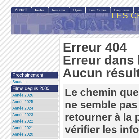
Accueil
Invités
Nos amis
Flyers
Les Cramés
Diaporama
LES C
Erreur 404
Erreur dans 
Aucun résult
Prochainement
Soudain
Films depuis 2009
Le chemin que
Année 2026
ne semble pas 
Année 2025
Année 2024
retourner à la
Année 2023
Année 2022
vérifier les in
Année 2021
Année 2020