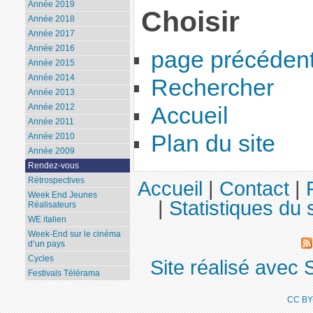
Année 2019
Choisir
Année 2018
Année 2017
Année 2016
page précéden
Année 2015
Année 2014
Rechercher
Année 2013
Année 2012
Accueil
Année 2011
Plan du site
Année 2010
Année 2009
Rendez-vous
Rétrospectives
Accueil
|
Contact
|
Week End Jeunes
|
Statistiques du s
Réalisateurs
WE italien
Week-End sur le cinéma
d’un pays
Cycles
Site réalisé avec 
Festivals Télérama
CC BY