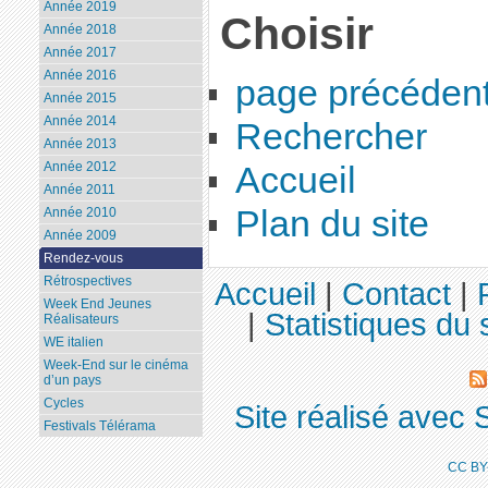
Année 2019
Choisir
Année 2018
Année 2017
Année 2016
page précéden
Année 2015
Année 2014
Rechercher
Année 2013
Année 2012
Accueil
Année 2011
Plan du site
Année 2010
Année 2009
Rendez-vous
Rétrospectives
Accueil
|
Contact
|
Week End Jeunes
|
Statistiques du 
Réalisateurs
WE italien
Week-End sur le cinéma
d’un pays
Cycles
Site réalisé avec 
Festivals Télérama
CC BY