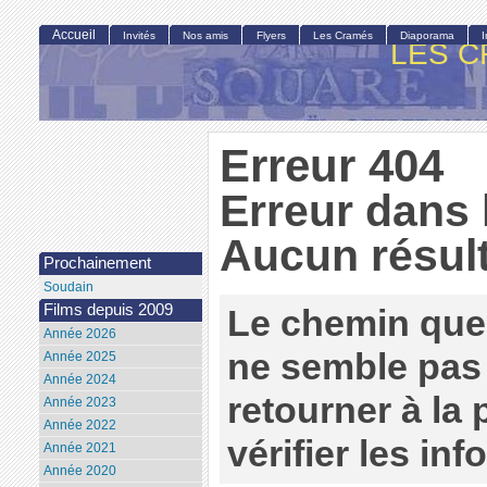
Accueil
Invités
Nos amis
Flyers
Les Cramés
Diaporama
LES C
Erreur 404
Erreur dans 
Aucun résult
Prochainement
Soudain
Films depuis 2009
Le chemin que
Année 2026
ne semble pas 
Année 2025
Année 2024
retourner à la
Année 2023
Année 2022
vérifier les in
Année 2021
Année 2020