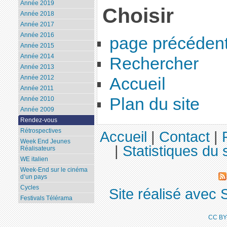
Année 2019
Choisir
Année 2018
Année 2017
Année 2016
page précéden
Année 2015
Année 2014
Rechercher
Année 2013
Année 2012
Accueil
Année 2011
Plan du site
Année 2010
Année 2009
Rendez-vous
Rétrospectives
Accueil
|
Contact
|
Week End Jeunes
|
Statistiques du s
Réalisateurs
WE italien
Week-End sur le cinéma
d’un pays
Cycles
Site réalisé avec 
Festivals Télérama
CC BY