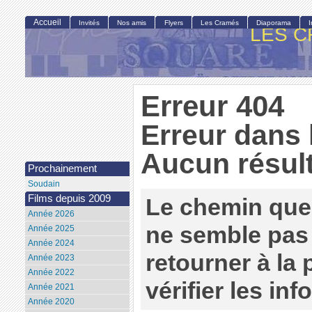
Accueil
Invités
Nos amis
Flyers
Les Cramés
Diaporama
LES C
Erreur 404
Erreur dans 
Aucun résult
Prochainement
Soudain
Films depuis 2009
Le chemin que
Année 2026
ne semble pas 
Année 2025
Année 2024
retourner à la
Année 2023
Année 2022
vérifier les in
Année 2021
Année 2020