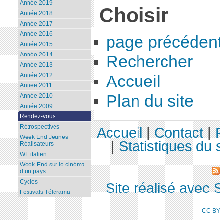
Année 2019
Choisir
Année 2018
Année 2017
Année 2016
page précéden
Année 2015
Année 2014
Rechercher
Année 2013
Année 2012
Accueil
Année 2011
Plan du site
Année 2010
Année 2009
Rendez-vous
Rétrospectives
Accueil
|
Contact
|
Week End Jeunes
|
Statistiques du s
Réalisateurs
WE italien
Week-End sur le cinéma
d’un pays
Cycles
Site réalisé avec 
Festivals Télérama
CC BY