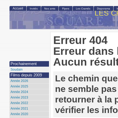
Accueil
Invités
Nos amis
Flyers
Les Cramés
Diaporama
LES C
Erreur 404
Erreur dans 
Aucun résult
Prochainement
Soudain
Films depuis 2009
Le chemin que
Année 2026
ne semble pas 
Année 2025
Année 2024
retourner à la
Année 2023
Année 2022
vérifier les in
Année 2021
Année 2020