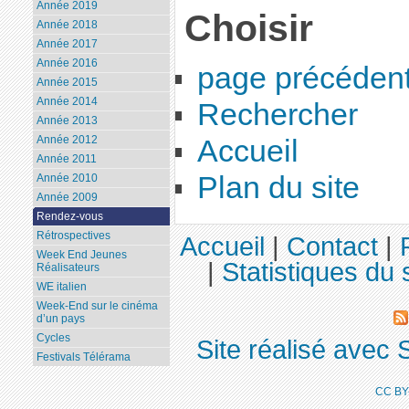
Année 2019
Choisir
Année 2018
Année 2017
Année 2016
page précéden
Année 2015
Année 2014
Rechercher
Année 2013
Année 2012
Accueil
Année 2011
Plan du site
Année 2010
Année 2009
Rendez-vous
Rétrospectives
Accueil
|
Contact
|
Week End Jeunes
|
Statistiques du 
Réalisateurs
WE italien
Week-End sur le cinéma
d’un pays
Cycles
Site réalisé avec 
Festivals Télérama
CC BY