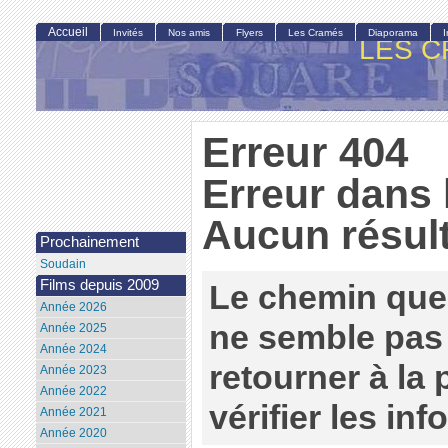
Accueil
Invités
Nos amis
Flyers
Les Cramés
Diaporama
LES C
Erreur 404
Erreur dans 
Aucun résult
Prochainement
Soudain
Films depuis 2009
Le chemin que
Année 2026
ne semble pas 
Année 2025
Année 2024
retourner à la
Année 2023
Année 2022
vérifier les in
Année 2021
Année 2020