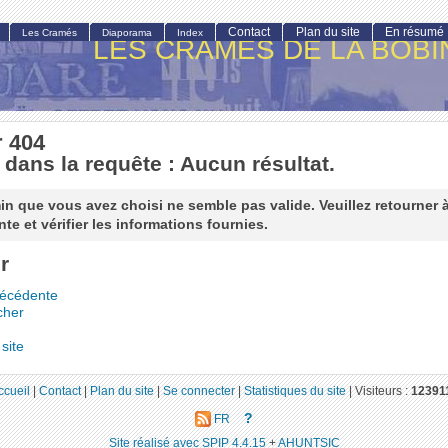
Contact
Plan du site
En résumé
Les Cramés
Diaporama
Index
LES CRAMÉS DE LA BOBI
r 404
 dans la requête : Aucun résultat.
n que vous avez choisi ne semble pas valide. Veuillez retourner 
te et vérifier les informations fournies.
r
récédente
cher
site
ccueil
|
Contact
|
Plan du site
|
Se connecter
|
Statistiques du site
|
Visiteurs :
12391
?
FR
Site réalisé avec SPIP 4.4.15
+
AHUNTSIC