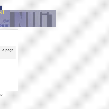
NE
à la page
17