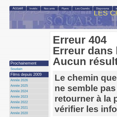
Accueil
Invités
Nos amis
Flyers
Les Cramés
Diaporama
LES C
Erreur 404
Erreur dans 
Aucun résult
Prochainement
Soudain
Films depuis 2009
Le chemin que
Année 2026
ne semble pas 
Année 2025
Année 2024
retourner à la
Année 2023
Année 2022
vérifier les in
Année 2021
Année 2020