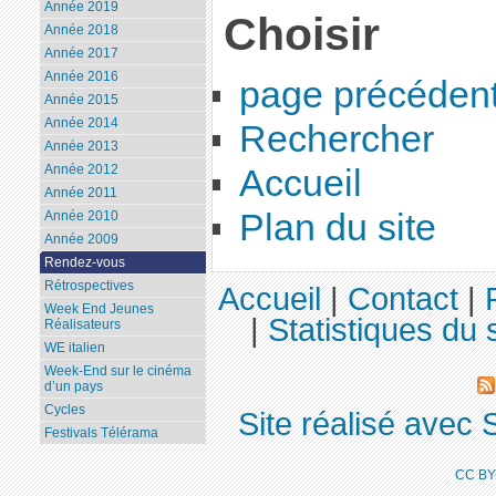
Année 2019
Choisir
Année 2018
Année 2017
Année 2016
page précéden
Année 2015
Année 2014
Rechercher
Année 2013
Année 2012
Accueil
Année 2011
Plan du site
Année 2010
Année 2009
Rendez-vous
Rétrospectives
Accueil
|
Contact
|
Week End Jeunes
|
Statistiques du s
Réalisateurs
WE italien
Week-End sur le cinéma
d’un pays
Cycles
Site réalisé avec 
Festivals Télérama
CC BY