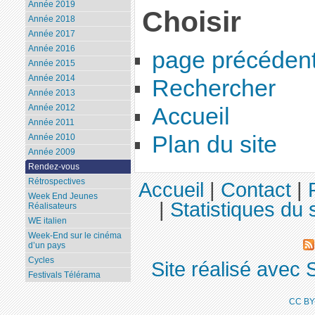
Année 2019
Choisir
Année 2018
Année 2017
Année 2016
page précéden
Année 2015
Année 2014
Rechercher
Année 2013
Année 2012
Accueil
Année 2011
Plan du site
Année 2010
Année 2009
Rendez-vous
Rétrospectives
Accueil
|
Contact
|
Week End Jeunes
|
Statistiques du s
Réalisateurs
WE italien
Week-End sur le cinéma
d’un pays
Cycles
Site réalisé avec 
Festivals Télérama
CC BY