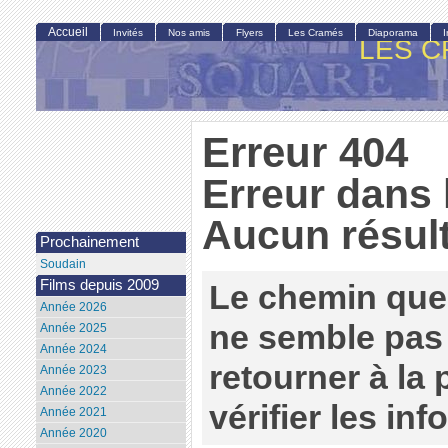
Accueil
Invités
Nos amis
Flyers
Les Cramés
Diaporama
LES C
Erreur 404
Erreur dans 
Aucun résult
Prochainement
Soudain
Films depuis 2009
Le chemin que
Année 2026
ne semble pas 
Année 2025
Année 2024
retourner à la
Année 2023
Année 2022
vérifier les in
Année 2021
Année 2020