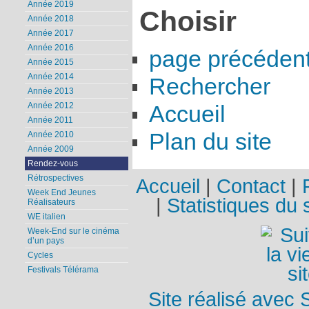
Année 2019
Choisir
Année 2018
Année 2017
Année 2016
page précéden
Année 2015
Année 2014
Rechercher
Année 2013
Année 2012
Accueil
Année 2011
Plan du site
Année 2010
Année 2009
Rendez-vous
Rétrospectives
Accueil
|
Contact
|
Week End Jeunes
|
Statistiques du s
Réalisateurs
WE italien
Week-End sur le cinéma
d’un pays
Cycles
Festivals Télérama
Site réalisé avec 