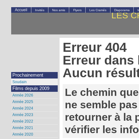
Accueil
Invités
Nos amis
Flyers
Les Cramés
Diaporama
LES C
Erreur 404
Erreur dans 
Aucun résult
Prochainement
Soudain
Films depuis 2009
Le chemin que
Année 2026
ne semble pas 
Année 2025
Année 2024
retourner à la
Année 2023
Année 2022
vérifier les in
Année 2021
Année 2020