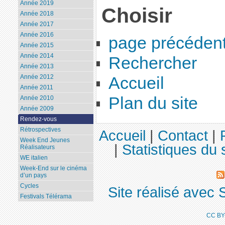
Année 2019
Choisir
Année 2018
Année 2017
Année 2016
page précéden
Année 2015
Année 2014
Rechercher
Année 2013
Année 2012
Accueil
Année 2011
Plan du site
Année 2010
Année 2009
Rendez-vous
Rétrospectives
Accueil
|
Contact
|
Week End Jeunes
|
Statistiques du 
Réalisateurs
WE italien
Week-End sur le cinéma
d’un pays
Cycles
Site réalisé avec 
Festivals Télérama
CC BY