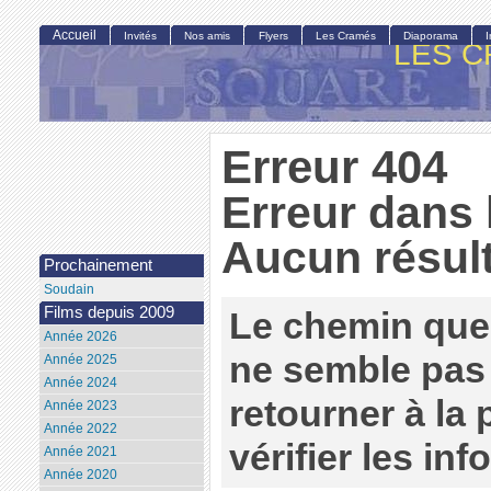
Accueil
Invités
Nos amis
Flyers
Les Cramés
Diaporama
LES C
Erreur 404
Erreur dans 
Aucun résult
Prochainement
Soudain
Films depuis 2009
Le chemin que
Année 2026
ne semble pas 
Année 2025
Année 2024
retourner à la
Année 2023
Année 2022
vérifier les in
Année 2021
Année 2020